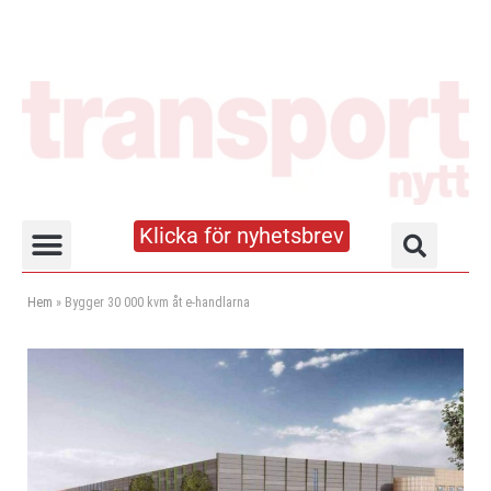
Klicka för nyhetsbrev
Truck- och lagerhandboken
Hem
»
Bygger 30 000 kvm åt e-handlarna