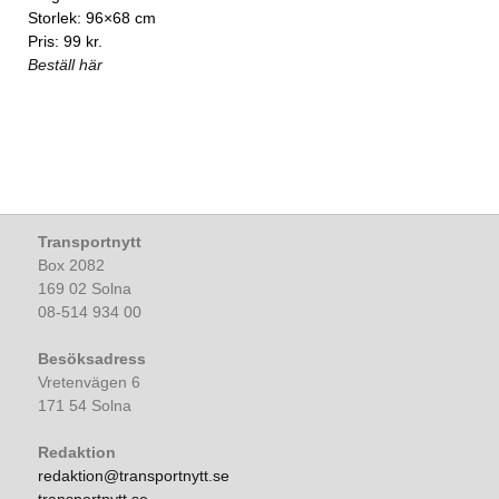
Storlek: 96×68 cm
Pris: 99 kr.
Beställ här
Transportnytt
Box 2082
169 02 Solna
08-514 934 00
Besöksadress
Vretenvägen 6
171 54 Solna
Redaktion
redaktion@transportnytt.se