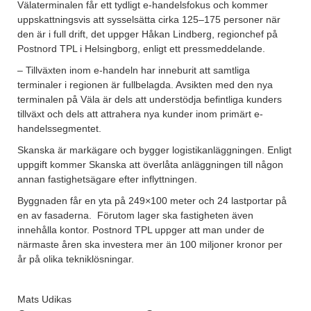
Välaterminalen får ett tydligt e-handelsfokus och kommer
uppskattningsvis att sysselsätta cirka 125–175 personer när
den är i full drift, det uppger Håkan Lindberg, regionchef på
Postnord TPL i Helsingborg, enligt ett pressmeddelande.
– Tillväxten inom e-handeln har inneburit att samtliga
terminaler i regionen är fullbelagda. Avsikten med den nya
terminalen på Väla är dels att understödja befintliga kunders
tillväxt och dels att attrahera nya kunder inom primärt e-
handelssegmentet.
Skanska är markägare och bygger logistikanläggningen. Enligt
uppgift kommer Skanska att överlåta anläggningen till någon
annan fastighetsägare efter inflyttningen.
Byggnaden får en yta på 249×100 meter och 24 lastportar på
en av fasaderna. Förutom lager ska fastigheten även
innehålla kontor. Postnord TPL uppger att man under de
närmaste åren ska investera mer än 100 miljoner kronor per
år på olika tekniklösningar.
Mats Udikas