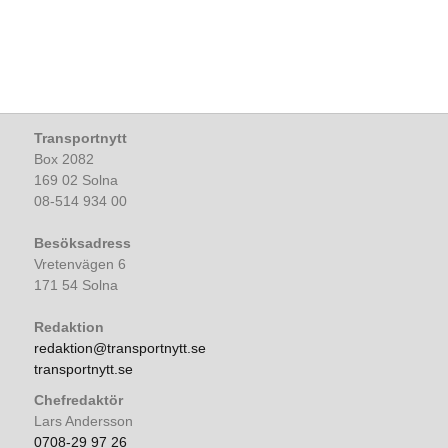
Transportnytt
Box 2082
169 02 Solna
08-514 934 00
Besöksadress
Vretenvägen 6
171 54 Solna
Redaktion
redaktion@transportnytt.se
transportnytt.se
Chefredaktör
Lars Andersson
0708-29 97 26