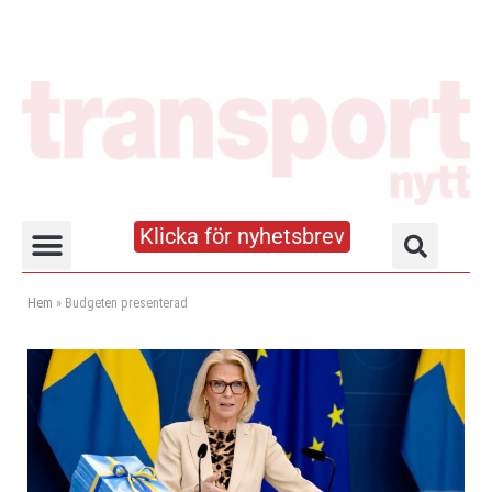
Klicka för nyhetsbrev
Truck- och lagerhandboken
Hem
»
Budgeten presenterad