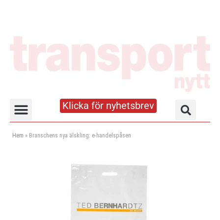
Klicka för nyhetsbrev
Truck- och lagerhandboken
Hem
»
Branschens nya älskling: e-handelspåsen