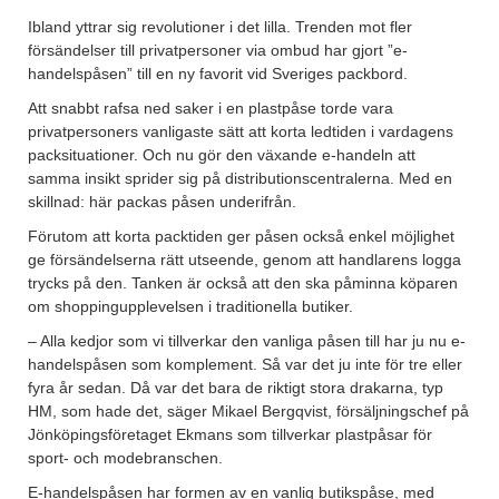
Ibland yttrar sig revolutioner i det lilla. Trenden mot fler
försändelser till privatpersoner via ombud har gjort ”e-
handelspåsen” till en ny favorit vid Sveriges packbord.
Att snabbt rafsa ned saker i en plastpåse torde vara
privatpersoners vanligaste sätt att korta ledtiden i vardagens
packsituationer. Och nu gör den växande e-handeln att
samma insikt sprider sig på distributionscentralerna. Med en
skillnad: här packas påsen underifrån.
Förutom att korta packtiden ger påsen också enkel möjlighet
ge försändelserna rätt utseende, genom att handlarens logga
trycks på den. Tanken är också att den ska påminna köparen
om shoppingupplevelsen i traditionella butiker.
– Alla kedjor som vi tillverkar den vanliga påsen till har ju nu e-
handelspåsen som komplement. Så var det ju inte för tre eller
fyra år sedan. Då var det bara de riktigt stora drakarna, typ
HM, som hade det, säger Mikael Bergqvist, försäljningschef på
Jönköpingsföretaget Ekmans som tillverkar plastpåsar för
sport- och modebranschen.
E-handelspåsen har formen av en vanlig butikspåse, med