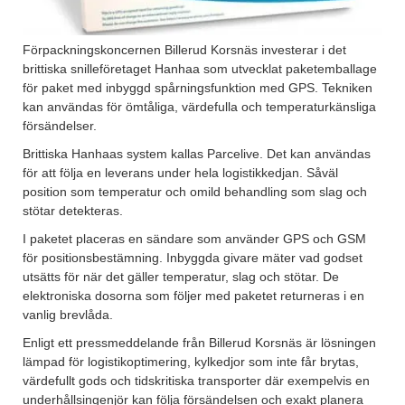
Förpackningskoncernen Billerud Korsnäs investerar i det
brittiska snilleföretaget Hanhaa som utvecklat paketemballage
för paket med inbyggd spårningsfunktion med GPS. Tekniken
kan användas för ömtåliga, värdefulla och temperaturkänsliga
försändelser.
Brittiska Hanhaas system kallas Parcelive. Det kan användas
för att följa en leverans under hela logistikkedjan. Såväl
position som temperatur och omild behandling som slag och
stötar detekteras.
I paketet placeras en sändare som använder GPS och GSM
för positionsbestämning. Inbyggda givare mäter vad godset
utsätts för när det gäller temperatur, slag och stötar. De
elektroniska dosorna som följer med paketet returneras i en
vanlig brevlåda.
Enligt ett pressmeddelande från Billerud Korsnäs är lösningen
lämpad för logistikoptimering, kylkedjor som inte får brytas,
värdefullt gods och tidskritiska transporter där exempelvis en
underhållsingenjör kan följa försändelsen och exakt planera