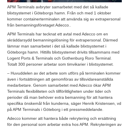
APM Terminals avbryter samarbetet med det så kallade
blixtsystemet i Göteborgs hamn. Från och med 1 oktober
kommer containerterminalen att använda sig av extrapersonal
från bemanningsföretaget Adecco..
APM Terminals har tecknat ett avtal med Adecco om en
skräddarsydd bemanningslösning för extrapersonal. Därmed
lämnar man samarbetet i det så kallade blixtsystemet i
Göteborgs hamn. Hittills blixtsystemet drivits tillsammans med
Logent Ports & Terminals och Gothenburg Roro Terminal.
Totalt 300 personer arbetar som timvikarier i blixtsystemet.
– Huvuddelen av det arbete som utförs på terminalen kommer
även i fortsättningen att genomföras av tillsvidareanställda
medarbetare. Genom samarbetet med Adecco ökar APM
Terminals flexibiliteten och tillförlitligheten under tider och
perioder då man behöver extra bemanning för att hantera
specifika önskemål från kunderna, säger Henrik Kristensen, vd
på APM Terminals i Göteborg i ett pressmeddelande.
Adecco kommer att hantera både rekrytering och ersättning
för den personal som arbetar extra hos APM. Rekryteringen av