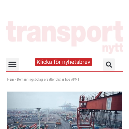
Klicka för nyhetsbrev
Truck- och lagerhandboken
Hem
»
Bemanningsbolag ersätter blixtar hos APMT