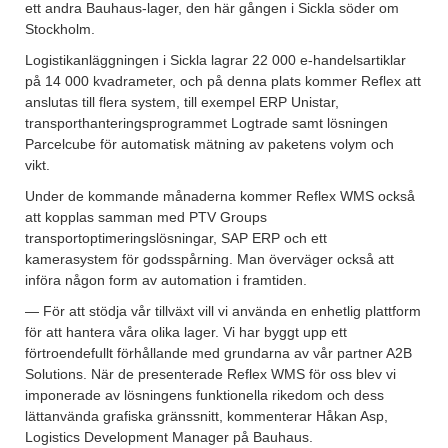
ett andra Bauhaus-lager, den här gången i Sickla söder om
Stockholm.
Logistikanläggningen i Sickla lagrar 22 000 e-handelsartiklar
på 14 000 kvadrameter, och på denna plats kommer Reflex att
anslutas till flera system, till exempel ERP Unistar,
transporthanteringsprogrammet Logtrade samt lösningen
Parcelcube för automatisk mätning av paketens volym och
vikt.
Under de kommande månaderna kommer Reflex WMS också
att kopplas samman med PTV Groups
transportoptimeringslösningar, SAP ERP och ett
kamerasystem för godsspårning. Man överväger också att
införa någon form av automation i framtiden.
— För att stödja vår tillväxt vill vi använda en enhetlig plattform
för att hantera våra olika lager. Vi har byggt upp ett
förtroendefullt förhållande med grundarna av vår partner A2B
Solutions. När de presenterade Reflex WMS för oss blev vi
imponerade av lösningens funktionella rikedom och dess
lättanvända grafiska gränssnitt, kommenterar Håkan Asp,
Logistics Development Manager på Bauhaus.