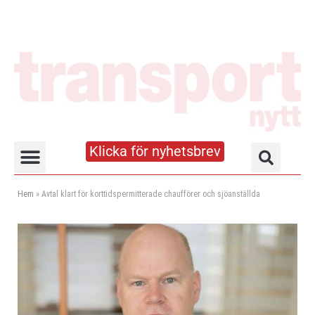
Klicka för nyhetsbrev
Truck- och lagerhandboken
Hem
»
Avtal klart för korttidspermitterade chaufförer och sjöanställda