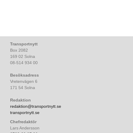
Transportnytt
Box 2082
169 02 Solna
08-514 934 00
Besöksadress
Vretenvägen 6
171 54 Solna
Redaktion
redaktion@transportnytt.se
transportnytt.se
Chefredaktör
Lars Andersson