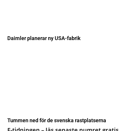
Daimler planerar ny USA-fabrik
Tummen ned för de svenska rastplatserna
E-tidningen – läs senaste numret gratis