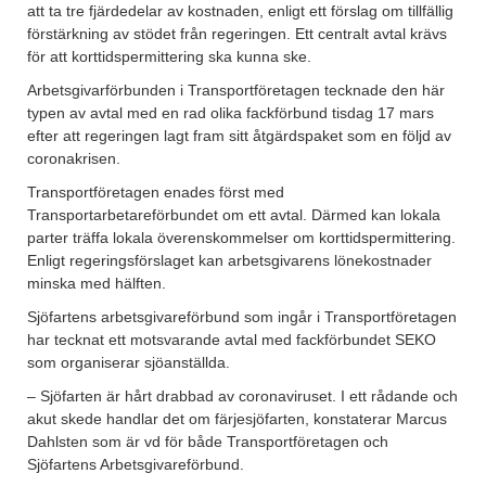
att ta tre fjärdedelar av kostnaden, enligt ett förslag om tillfällig
förstärkning av stödet från regeringen. Ett centralt avtal krävs
för att korttidspermittering ska kunna ske.
Arbetsgivarförbunden i Transportföretagen tecknade den här
typen av avtal med en rad olika fackförbund tisdag 17 mars
efter att regeringen lagt fram sitt åtgärdspaket som en följd av
coronakrisen.
Transportföretagen enades först med
Transportarbetareförbundet om ett avtal. Därmed kan lokala
parter träffa lokala överenskommelser om korttidspermittering.
Enligt regeringsförslaget kan arbetsgivarens lönekostnader
minska med hälften.
Sjöfartens arbetsgivareförbund som ingår i Transportföretagen
har tecknat ett motsvarande avtal med fackförbundet SEKO
som organiserar sjöanställda.
– Sjöfarten är hårt drabbad av coronaviruset. I ett rådande och
akut skede handlar det om färjesjöfarten, konstaterar Marcus
Dahlsten som är vd för både Transportföretagen och
Sjöfartens Arbetsgivareförbund.