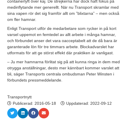
containerlyft över kaj. De strejkerna har dock haft fokus på
medinflytande mer generellt. När nu Transport skramlar med
sina vapen rör det sig framför allt om ”blixtarna” – men också
om fler hamnar.
Enligt Transport utför de medarbetare som rycker in på kort
varsel uppemot en femtedel av allt arbete i många hamnar,
och förbundet anser det vara oacceptabelt att de då bara är
garanterade lön för tre timmars arbete. Blockadvarslet har
utformats för att ge störst effekt där praktiken är vanligast.
– Ju mer hamnarna förlitat sig på att kunna ringa in dem med
otrygga anställningar, desto mer kännbart kommer varslet att
bli, säger Transports centrala ombudsman Peter Winsten i
förbundets pressmeddelande.
Transportnytt
Publicerad:
2016-05-18
Uppdaterad: 2022-09-12