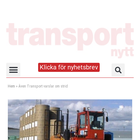
Klicka för nyhetsbrev
Truck- och lagerhandboken
Hem
»
Även Transport varslar om strid