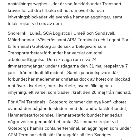
anställningstrygghet – det är vad fackförbundet Transport
kräver för att dra tillbaka ett hot om övertids- och
inhyrningsblockader vid svenska hamnanläggningar, samt
totalstrejker vid sex av dem.
Shorelink i Luleå, SCA Logistics i Umeå och Sundsvall,
Mälarhamnar i Västerås samt APM Terminals och Logent Port
& Terminal i Göteborg är de sex arbetsgivare som
Transportarbetareförbundet har varslat om total
arbetsnedläggelse. Den ska äga rum i två 24-
timmarsomgångar under tisdagarna den 31 maj respektive 7
juni – från midnatt till midnatt. Samtliga arbetsgivare där
förbundet har medlemmar omfattas dock av hotet om blockad
mot övertidsarbete, mertidsarbete, nyanställning och
inhyrning, ett varsel som träder i kraft den 28 maj från midnatt.
För APM Terminals i Göteborg kommer det nya konflikthotet
ovanpå den pågående striden med det andra fackförbundet,
Hamnarbetarförbundet. Hamnarbetarförbundet har sedan
några veckor genomfört ett antal 24-timmarsstrejker vid
Göteborgs hamns containerterminal, anläggningen som under
APM Terminals drift står för ungefär hälften Sveriges