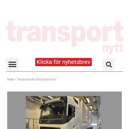
Klicka för nyhetsbrev
Truck- och lagerhandboken
Hem
»
”Avancerade lönnutrymmen”