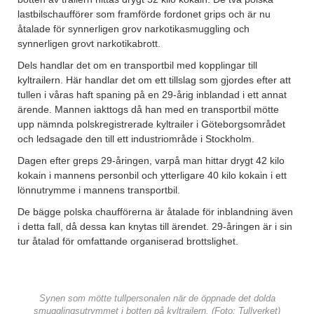
lastbilschaufförer som framförde fordonet grips och är nu
åtalade för synnerligen grov narkotikasmuggling och
synnerligen grovt narkotikabrott.
Dels handlar det om en transportbil med kopplingar till
kyltrailern. Här handlar det om ett tillslag som gjordes efter att
tullen i våras haft spaning på en 29-årig inblandad i ett annat
ärende. Mannen iakttogs då han med en transportbil mötte
upp nämnda polskregistrerade kyltrailer i Göteborgsområdet
och ledsagade den till ett industriområde i Stockholm.
Dagen efter greps 29-åringen, varpå man hittar drygt 42 kilo
kokain i mannens personbil och ytterligare 40 kilo kokain i ett
lönnutrymme i mannens transportbil.
De bägge polska chaufförerna är åtalade för inblandning även
i detta fall, då dessa kan knytas till ärendet. 29-åringen är i sin
tur åtalad för omfattande organiserad brottslighet.
Synen som mötte tullpersonalen när de öppnade det dolda
smugglingsutrymmet i botten på kyltrailern. (Foto: Tullverket)