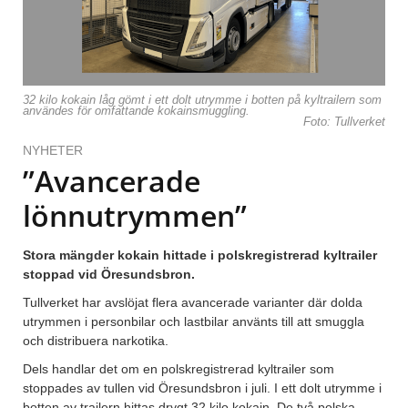
32 kilo kokain låg gömt i ett dolt utrymme i botten på kyltrailern som
användes för omfattande kokainsmuggling.
Foto: Tullverket
NYHETER
”Avancerade
lönnutrymmen”
Stora mängder kokain hittade i polskregistrerad kyltrailer
stoppad vid Öresundsbron.
Tullverket har avslöjat flera avancerade varianter där dolda
utrymmen i personbilar och lastbilar använts till att smuggla
och distribuera narkotika.
Dels handlar det om en polskregistrerad kyltrailer som
stoppades av tullen vid Öresundsbron i juli. I ett dolt utrymme i
botten av trailern hittas drygt 32 kilo kokain. De två polska