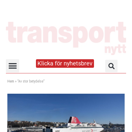
Klicka för nyhetsbrev
Truck- och lagerhandboken
Hem
»
”Av stor betydelse”