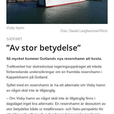
Visby hamn.
Foto: Daniel Langhammer/Flickr
SJÖFART
”Av stor betydelse”
Så mycket kommer Gotlands nya reservhamn att kosta.
Trafikverket har slutredovisat regeringsuppdraget att inleda
förberedande undersökningar om en framtida reservhamn i
Kappelshamn på Gotland.
Syftet med en reservhamn är ha ett alternativ om Visby hamn
av något skäl inte är tillgänglig.
– Om Visby hamn av något skäl inte är tillgänglig finns i
dagsläget inget bra alternativ. En reservhamn är dessutom av
stor betydelse både ur totalförsvars- och Nato-perspektiv för