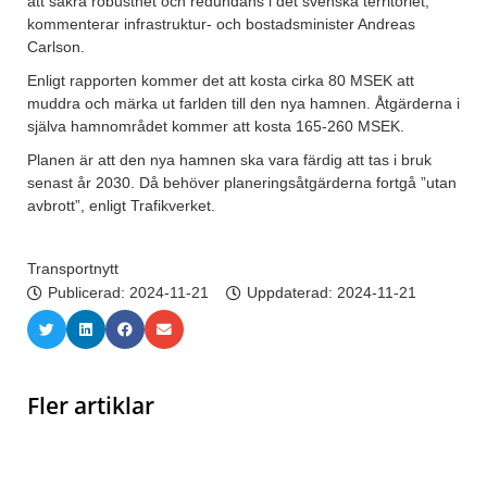
att säkra robusthet och redundans i det svenska territoriet,
kommenterar infrastruktur- och bostadsminister Andreas
Carlson.
Enligt rapporten kommer det att kosta cirka 80 MSEK att
muddra och märka ut farlden till den nya hamnen. Åtgärderna i
själva hamnområdet kommer att kosta 165-260 MSEK.
Planen är att den nya hamnen ska vara färdig att tas i bruk
senast år 2030. Då behöver planeringsåtgärderna fortgå ”utan
avbrott”, enligt Trafikverket.
Transportnytt
Publicerad:
2024-11-21
Uppdaterad: 2024-11-21
Fler artiklar