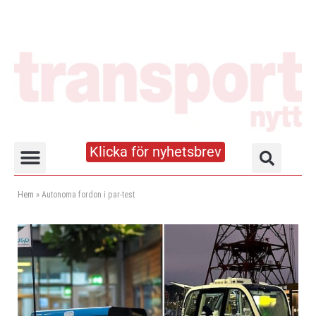
Klicka för nyhetsbrev
Truck- och lagerhandboken
Hem
»
Autonoma fordon i par-test