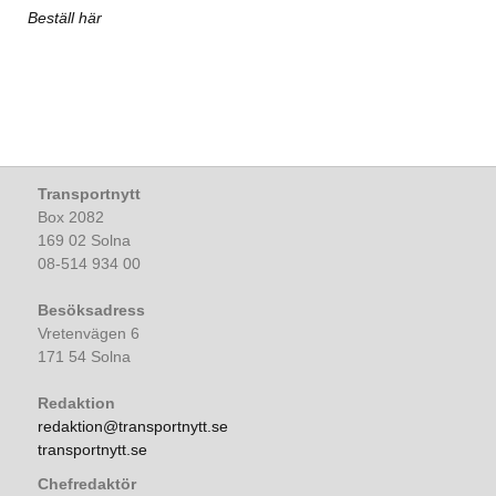
Beställ här
Transportnytt
Box 2082
169 02 Solna
08-514 934 00
Besöksadress
Vretenvägen 6
171 54 Solna
Redaktion
redaktion@transportnytt.se
transportnytt.se
Chefredaktör