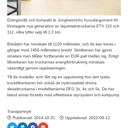
Energisnålt och kompakt är Jungheinrichs huvudargument för
företagets nya generation av skjutstativtruckarna ETV 110 och
112, vilka lyfter upp till 1,2 ton.
Bredden har minskats till 1120 millimeter, och de kan köras i
gångar med 2455 millimeters bredd. Stödbenen har gjorts
smalare men tillåter fortfarande en EUR-pall mellan sig. Enligt
tillverkaren har truckarnas energiförbrukning minskats
väsentligt genom uppdateringen.
Till de modeller som fått sig en upputsning hos den tyska
trucktillverkaren hör också de hydrostatiskt drivna
dieseltruckarna i modellserierna DFG 3s, 4s och 5s. De har
bland annat försetts med effektivare styrsystem och kolvpump.
Transportnytt
Publicerad:
2014-10-31
Uppdaterad: 2022-09-12