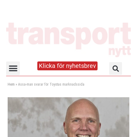
Klicka för nyhetsbrev
Truck- och lagerhandboken
Hem
»
Assa-man svarar för Toyotas marknadssida