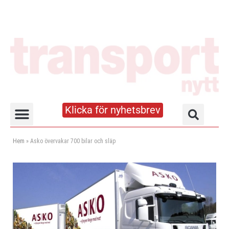
Klicka för nyhetsbrev
Truck- och lagerhandboken
Hem
»
Asko övervakar 700 bilar och släp