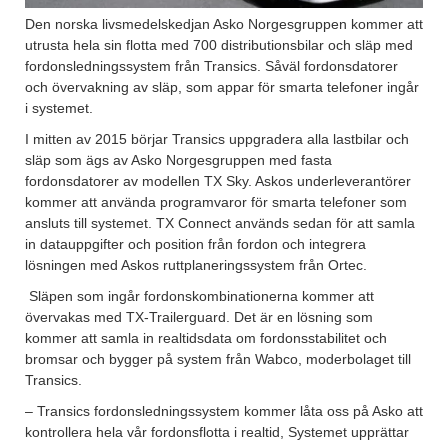
Den norska livsmedelskedjan Asko Norgesgruppen kommer att
utrusta hela sin flotta med 700 distributionsbilar och släp med
fordonsledningssystem från Transics. Såväl fordonsdatorer
och övervakning av släp, som appar för smarta telefoner ingår
i systemet.
I mitten av 2015 börjar Transics uppgradera alla lastbilar och
släp som ägs av Asko Norgesgruppen med fasta
fordonsdatorer av modellen TX Sky. Askos underleverantörer
kommer att använda programvaror för smarta telefoner som
ansluts till systemet. TX Connect används sedan för att samla
in datauppgifter och position från fordon och integrera
lösningen med Askos ruttplaneringssystem från Ortec.
Släpen som ingår fordonskombinationerna kommer att
övervakas med TX-Trailerguard. Det är en lösning som
kommer att samla in realtidsdata om fordonsstabilitet och
bromsar och bygger på system från Wabco, moderbolaget till
Transics.
– Transics fordonsledningssystem kommer låta oss på Asko att
kontrollera hela vår fordonsflotta i realtid, Systemet upprättar