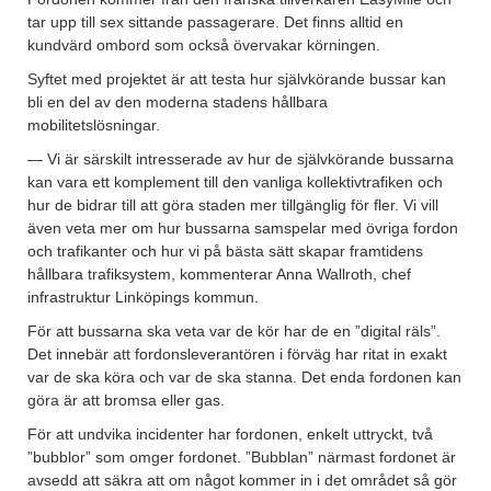
tar upp till sex sittande passagerare. Det finns alltid en
kundvärd ombord som också övervakar körningen.
Syftet med projektet är att testa hur självkörande bussar kan
bli en del av den moderna stadens hållbara
mobilitetslösningar.
— Vi är särskilt intresserade av hur de självkörande bussarna
kan vara ett komplement till den vanliga kollektivtrafiken och
hur de bidrar till att göra staden mer tillgänglig för fler. Vi vill
även veta mer om hur bussarna samspelar med övriga fordon
och trafikanter och hur vi på bästa sätt skapar framtidens
hållbara trafiksystem, kommenterar Anna Wallroth, chef
infrastruktur Linköpings kommun.
För att bussarna ska veta var de kör har de en ”digital räls”.
Det innebär att fordonsleverantören i förväg har ritat in exakt
var de ska köra och var de ska stanna. Det enda fordonen kan
göra är att bromsa eller gas.
För att undvika incidenter har fordonen, enkelt uttryckt, två
”bubblor” som omger fordonet. ”Bubblan” närmast fordonet är
avsedd att säkra att om något kommer in i det området så gör