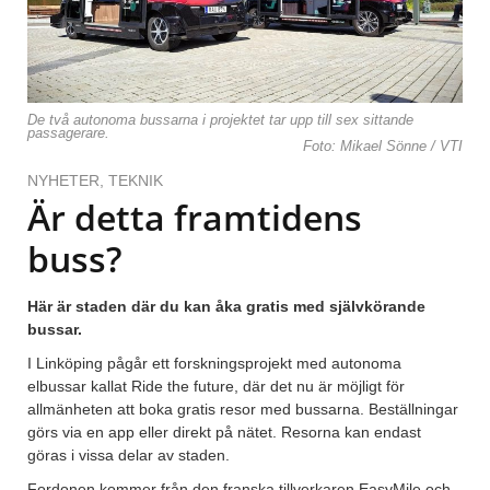
De två autonoma bussarna i projektet tar upp till sex sittande
passagerare.
Foto: Mikael Sönne / VTI
NYHETER
,
TEKNIK
Är detta framtidens
buss?
Här är staden där du kan åka gratis med självkörande
bussar.
I Linköping pågår ett forskningsprojekt med autonoma
elbussar kallat Ride the future, där det nu är möjligt för
allmänheten att boka gratis resor med bussarna. Beställningar
görs via en app eller direkt på nätet. Resorna kan endast
göras i vissa delar av staden.
Fordonen kommer från den franska tillverkaren EasyMile och