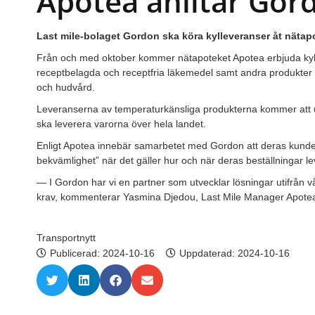
Apotea anlitar Gor
Last mile-bolaget Gordon ska köra kylleveranser åt nätap
Från och med oktober kommer nätapoteket Apotea erbjuda kyl
receptbelagda och receptfria läkemedel samt andra produkter 
och hudvård.
Leveranserna av temperaturkänsliga produkterna kommer att u
ska leverera varorna över hela landet.
Enligt Apotea innebär samarbetet med Gordon att deras kunder k
bekvämlighet” när det gäller hur och när deras beställningar le
— I Gordon har vi en partner som utvecklar lösningar utifrån 
krav, kommenterar Yasmina Djedou, Last Mile Manager Apote
Transportnytt
Publicerad:
2024-10-16
Uppdaterad: 2024-10-16