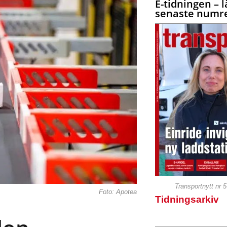
E-tidningen – l
senaste numre
Transportnytt nr 
Foto: Apotea
Tidningsarkiv