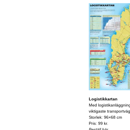
Logistikkartan
Med logistikanläggnin
viktigaste transportvä
Storlek: 96×68 cm
Pris: 99 kr.
Beställ här