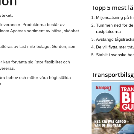
don
Topp 5 mest lä
oteket.
Miljonsatsning på I
leveranser. Produkterna består av
Tummen ned för de
inom Apoteas sortiment av hälsa, skönhet
rastplatserna
Avstängd tågsträck
tföras av last mile-bolaget Gordon, som
De vill flytta mer trä
Stabilt i svenska h
an förvänta sig ”stor flexibilitet och
vereras.
Transportbils
våra behov och möter våra högt ställda
a.