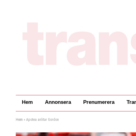
Hem
Annonsera
Prenumerera
Tra
Hem
»
Apotea anlitar Gordon