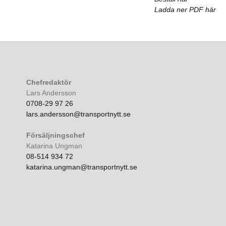
Ladda ner PDF här
Chefredaktör
Lars Andersson
0708-29 97 26
lars.andersson@transportnytt.se
Försäljningschef
Katarina Ungman
08-514 934 72
katarina.ungman@transportnytt.se