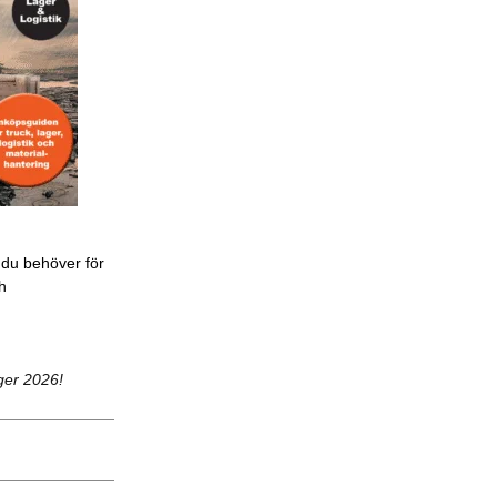
 du behöver för
ch
ger 2026!