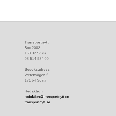
Transportnytt
Box 2082
169 02 Solna
08-514 934 00
Besöksadress
Vretenvägen 6
171 54 Solna
Redaktion
redaktion@transportnytt.se
transportnytt.se