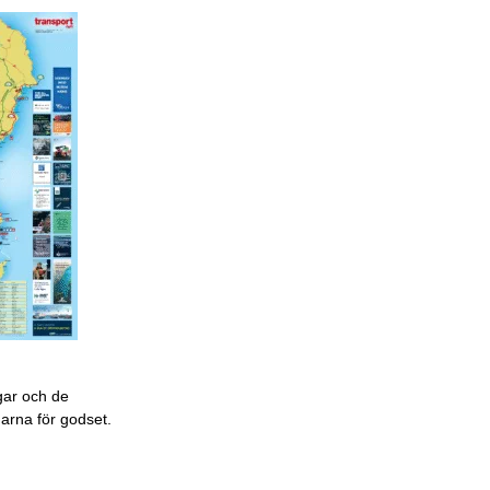
gar och de
garna för godset.