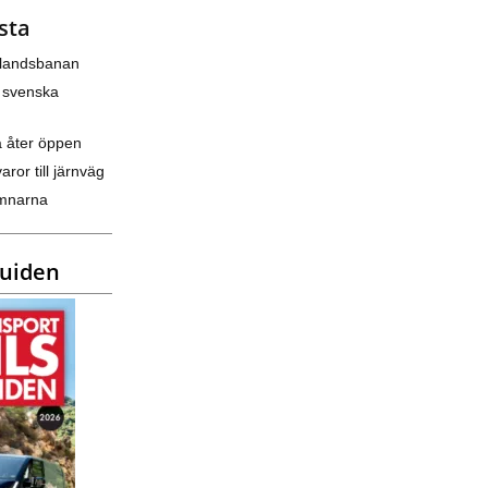
sta
nlandsbanan
 svenska
a åter öppen
varor till järnväg
amnarna
guiden