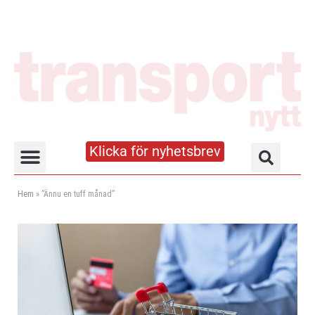
Klicka för nyhetsbrev
Truck- och lagerhandboken
Hem
»
”Ännu en tuff månad”