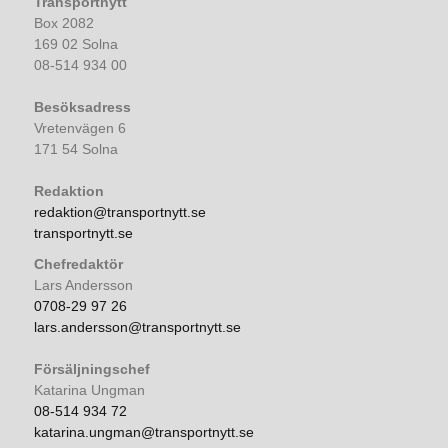
Transportnytt
Box 2082
169 02 Solna
08-514 934 00
Besöksadress
Vretenvägen 6
171 54 Solna
Redaktion
redaktion@transportnytt.se
transportnytt.se
Chefredaktör
Lars Andersson
0708-29 97 26
lars.andersson@transportnytt.se
Försäljningschef
Katarina Ungman
08-514 934 72
katarina.ungman@transportnytt.se