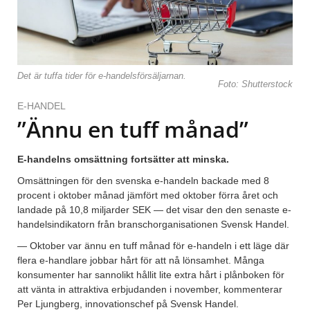
Det är tuffa tider för e-handelsförsäljarnan.
Foto: Shutterstock
E-HANDEL
”Ännu en tuff månad”
E-handelns omsättning fortsätter att minska.
Omsättningen för den svenska e-handeln backade med 8
procent i oktober månad jämfört med oktober förra året och
landade på 10,8 miljarder SEK — det visar den den senaste e-
handelsindikatorn från branschorganisationen Svensk Handel.
— Oktober var ännu en tuff månad för e-handeln i ett läge där
flera e-handlare jobbar hårt för att nå lönsamhet. Många
konsumenter har sannolikt hållit lite extra hårt i plånboken för
att vänta in attraktiva erbjudanden i november, kommenterar
Per Ljungberg, innovationschef på Svensk Handel.