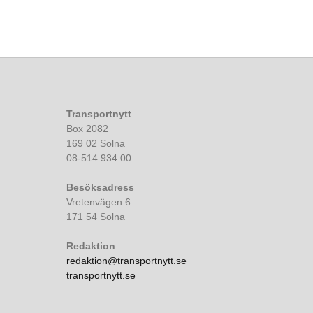
Transportnytt
Box 2082
169 02 Solna
08-514 934 00
Besöksadress
Vretenvägen 6
171 54 Solna
Redaktion
redaktion@transportnytt.se
transportnytt.se