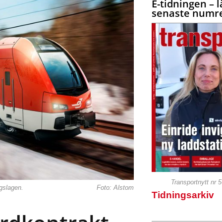
E-tidningen – l
senaste numre
Transportnytt nr 
rgslagen.
Foto: Alstom
Tidningsarkiv