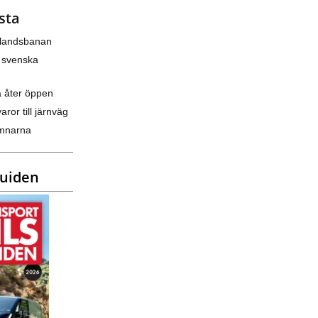
sta
nlandsbanan
 svenska
a åter öppen
varor till järnväg
amnarna
guiden