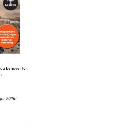
 du behöver för
ch
ger 2026!