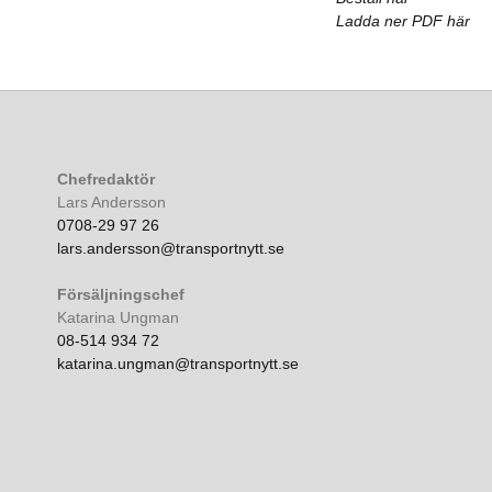
Ladda ner PDF här
Chefredaktör
Lars Andersson
0708-29 97 26
lars.andersson@transportnytt.se
Försäljningschef
Katarina Ungman
08-514 934 72
katarina.ungman@transportnytt.se