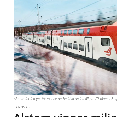
Alstom får förnyat förtroende att bedriva underhåll på VR-tågen i Be
JÄRNVÄG