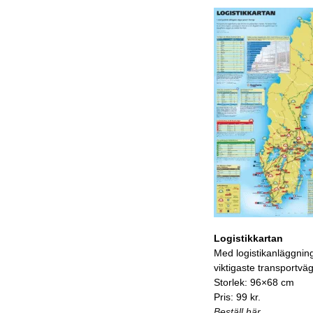
Logistikkartan
Med logistikanläggnin
viktigaste transportvä
Storlek: 96×68 cm
Pris: 99 kr.
Beställ här