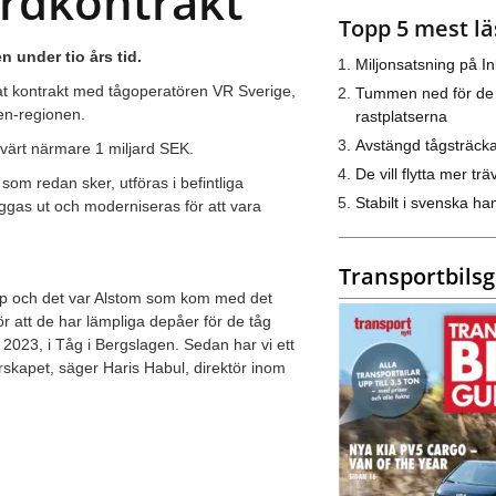
ardkontrakt
Topp 5 mest lä
n under tio års tid.
Miljonsatsning på I
at kontrakt med tågoperatören VR Sverige,
Tummen ned för de
gen-regionen.
rastplatserna
Avstängd tågsträck
 värt närmare 1 miljard SEK.
De vill flytta mer trä
som redan sker, utföras i befintliga
Stabilt i svenska h
ggas ut och moderniseras för att vara
Transportbils
erskap och det var Alstom som kom med det
r att de har lämpliga depåer för de tåg
2023, i Tåg i Bergslagen. Sedan har vi ett
erskapet, säger Haris Habul, direktör inom