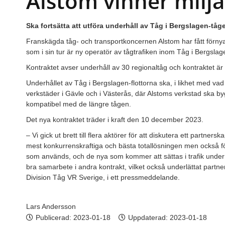
Alstom vinner milj
Ska fortsätta att utföra underhåll av Tåg i Bergslagen-tåge
Franskägda tåg- och transportkoncernen Alstom har fått förny
som i sin tur är ny operatör av tågtrafiken inom Tåg i Bergsla
Kontraktet avser underhåll av 30 regionaltåg och kontraktet är
Underhållet av Tåg i Bergslagen-flottorna ska, i likhet med vad 
verkstäder i Gävle och i Västerås, där Alstoms verkstad ska by
kompatibel med de längre tågen.
Det nya kontraktet träder i kraft den 10 december 2023.
– Vi gick ut brett till flera aktörer för att diskutera ett partn
mest konkurrenskraftiga och bästa totallösningen men också fö
som används, och de nya som kommer att sättas i trafik under 
bra samarbete i andra kontrakt, vilket också underlättat partn
Division Tåg VR Sverige, i ett pressmeddelande.
Lars Andersson
Publicerad:
2023-01-18
Uppdaterad: 2023-01-18