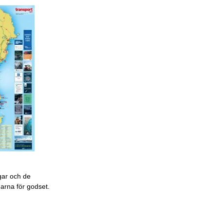
gar och de
garna för godset.