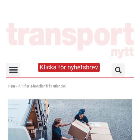
Klicka för nyhetsbrev
Truck- och lagerhandboken
Hem
»
Allt fler e-handlar från utlandet