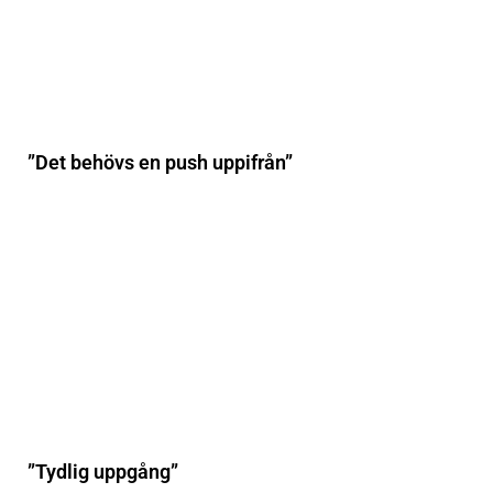
”Det behövs en push uppifrån”
”Tydlig uppgång”