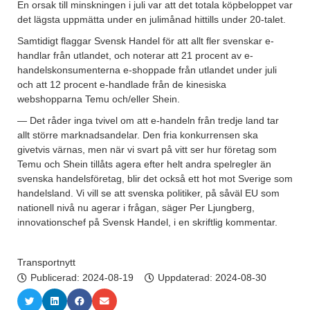
En orsak till minskningen i juli var att det totala köpbeloppet var
det lägsta uppmätta under en julimånad hittills under 20-talet.
Samtidigt flaggar Svensk Handel för att allt fler svenskar e-
handlar från utlandet, och noterar att 21 procent av e-
handelskonsumenterna e-shoppade från utlandet under juli
och att 12 procent e-handlade från de kinesiska
webshopparna Temu och/eller Shein.
— Det råder inga tvivel om att e-handeln från tredje land tar
allt större marknadsandelar. Den fria konkurrensen ska
givetvis värnas, men när vi svart på vitt ser hur företag som
Temu och Shein tillåts agera efter helt andra spelregler än
svenska handelsföretag, blir det också ett hot mot Sverige som
handelsland. Vi vill se att svenska politiker, på såväl EU som
nationell nivå nu agerar i frågan, säger Per Ljungberg,
innovationschef på Svensk Handel, i en skriftlig kommentar.
Transportnytt
Publicerad:
2024-08-19
Uppdaterad: 2024-08-30