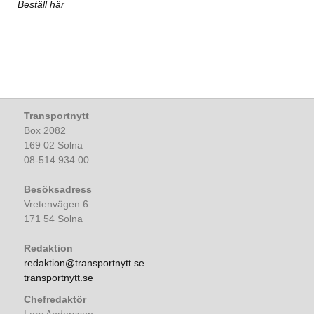
Beställ här
Transportnytt
Box 2082
169 02 Solna
08-514 934 00
Besöksadress
Vretenvägen 6
171 54 Solna
Redaktion
redaktion@transportnytt.se
transportnytt.se
Chefredaktör