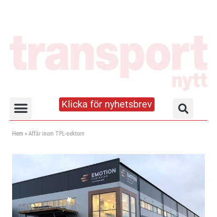
Klicka för nyhetsbrev
Truck- och lagerhandboken
Hem
»
Affär inom TPL-sektorn