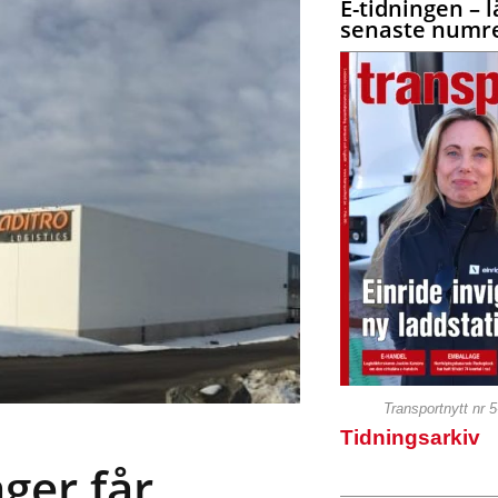
E-tidningen – l
senaste numre
Transportnytt nr 
Tidningsarkiv
ger får