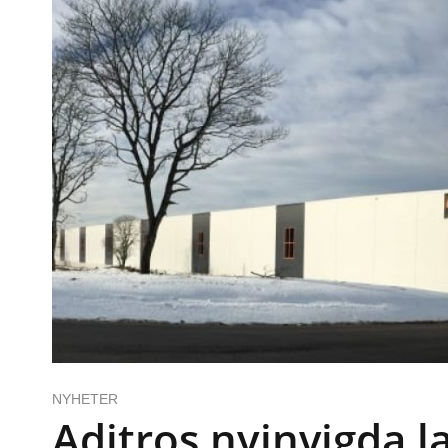
NYHETER
Aditros nyinvigda la