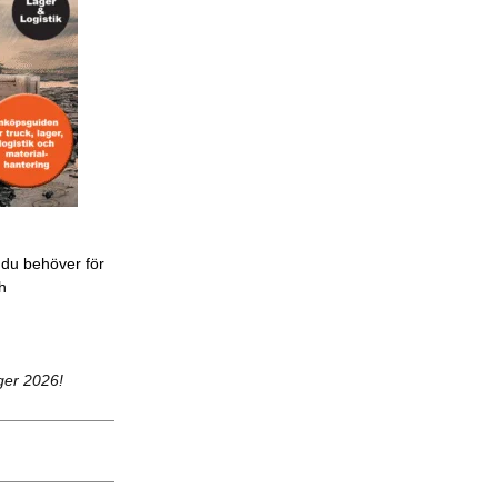
 du behöver för
ch
ger 2026!