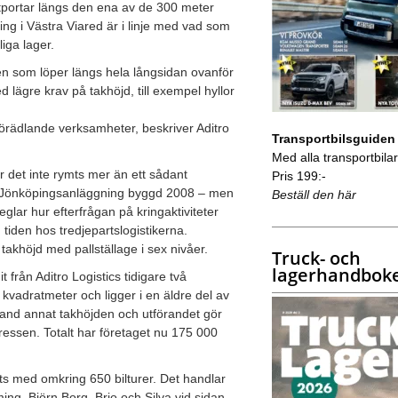
tportar längs den ena av de 300 meter
ing i Västra Viared är i linje med vad som
liga lager.
n som löper längs hela långsidan ovanför
lägre krav på takhöjd, till exempel hyllor
örädlande verksamheter, beskriver Aditro
Transportbilsguiden
Med alla transportbilar 
ar det inte rymts mer än ett sådant
Pris 199:-
ra Jönköpingsanläggning byggd 2008 – men
Beställ den här
eglar hur efterfrågan på kringaktiviteter
iden hos tredjepartslogistikerna.
akhöjd med pallställage i sex nivåer.
Truck- och
lagerhandbok
från Aditro Logistics tidigare två
kvadratmeter och ligger i en äldre del av
and annat takhöjden och utförandet gör
ressen. Totalt har företaget nu 175 000
ts med omkring 650 bilturer. Det handlar
g, Björn Borg, Brio och Silva vid sidan