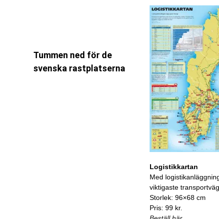
Tummen ned för de
svenska rastplatserna
Logistikkartan
Med logistikanläggnin
viktigaste transportvä
Storlek: 96×68 cm
Pris: 99 kr.
Beställ här