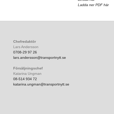
Ladda ner PDF här
Chefredaktör
Lars Andersson
0708-29 97 26
lars.andersson@transportnytt.se
Försäljningschef
Katarina Ungman
08-514 934 72
katarina.ungman@transportnytt.se