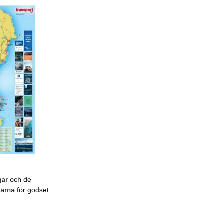
gar och de
garna för godset.