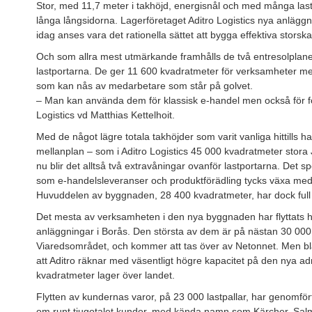
Stor, med 11,7 meter i takhöjd, energisnål och med många las
långa långsidorna. Lagerföretaget Aditro Logistics nya anläggn
idag anses vara det rationella sättet att bygga effektiva storska
Och som allra mest utmärkande framhålls de två entresolplane
lastportarna. De ger 11 600 kvadratmeter för verksamheter med 
som kan nås av medarbetare som står på golvet.
– Man kan använda dem för klassisk e-handel men också för f
Logistics vd Matthias Kettelhoit.
Med de något lägre totala takhöjder som varit vanliga hittills h
mellanplan – som i Aditro Logistics 45 000 kvadratmeter sto
nu blir det alltså två extravåningar ovanför lastportarna. Det sp
som e-handelsleveranser och produktförädling tycks växa med t
Huvuddelen av byggnaden, 28 400 kvadratmeter, har dock full t
Det mesta av verksamheten i den nya byggnaden har flyttats hit 
anläggningar i Borås. Den största av dem är på nästan 30 000 
Viaredsområdet, och kommer att tas över av Netonnet. Men bl
att Aditro räknar med väsentligt högre kapacitet på den nya ad
kvadratmeter lager över landet.
Flytten av kundernas varor, på 23 000 lastpallar, har genomför
om runt tjugotalet kunder, med kända namn som Kärcher, Salmin