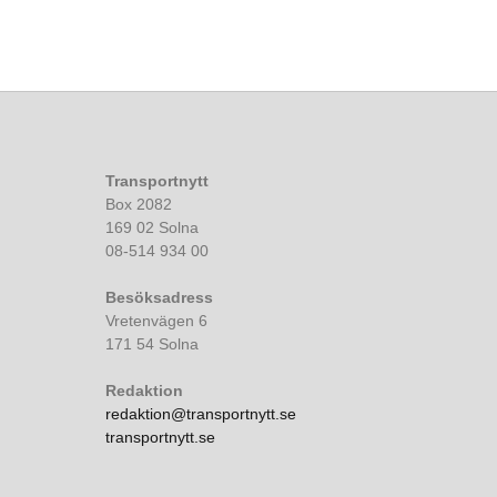
Transportnytt
Box 2082
169 02 Solna
08-514 934 00
Besöksadress
Vretenvägen 6
171 54 Solna
Redaktion
redaktion@transportnytt.se
transportnytt.se