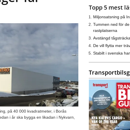
Topp 5 mest lä
Miljonsatsning på I
Tummen ned för de
rastplatserna
Avstängd tågsträck
De vill flytta mer trä
Stabilt i svenska h
Transportbils
gning, på 40 000 kvadratmeter, i Borås
redan i år ska bygga en likadan i Nykvarn,