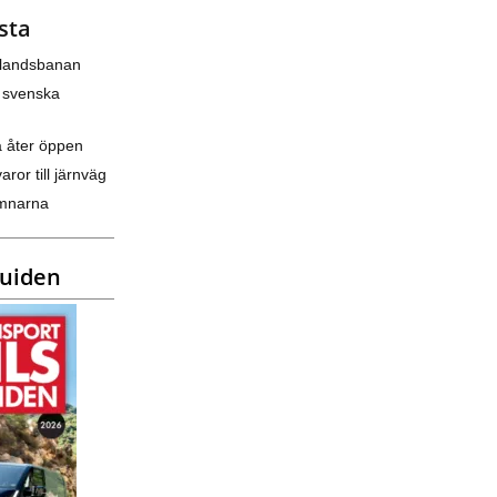
sta
nlandsbanan
 svenska
a åter öppen
varor till järnväg
amnarna
guiden