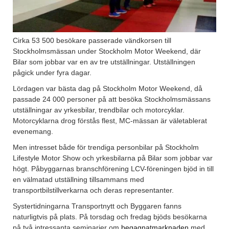
Cirka 53 500 besökare passerade vändkorsen till
Stockholmsmässan under Stockholm Motor Weekend, där
Bilar som jobbar var en av tre utställningar. Utställningen
pågick under fyra dagar.
Lördagen var bästa dag på Stockholm Motor Weekend, då
passade 24 000 personer på att besöka Stockholmsmässans
utställningar av yrkesbilar, trendbilar och motorcyklar.
Motorcyklarna drog förstås flest, MC-mässan är väletablerat
evenemang.
Men intresset både för trendiga personbilar på Stockholm
Lifestyle Motor Show och yrkesbilarna på Bilar som jobbar var
högt. Påbyggarnas branschförening LCV-föreningen bjöd in till
en välmatad utställning tillsammans med
transportbilstillverkarna och deras representanter.
Systertidningarna Transportnytt och Byggaren fanns
naturligtvis på plats. På torsdag och fredag bjöds besökarna
på två intressanta seminarier om
begagnatmarknaden
med