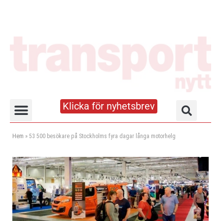
Klicka för nyhetsbrev
Truck- och lagerhandboken
Hem
»
53 500 besökare på Stockholms fyra dagar långa motorhelg