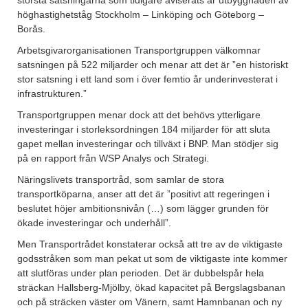
höghastighetståg Stockholm – Linköping och Göteborg –
Borås.
Arbetsgivarorganisationen Transportgruppen välkomnar
satsningen på 522 miljarder och menar att det är ”en historiskt
stor satsning i ett land som i över femtio år underinvesterat i
infrastrukturen.”
Transportgruppen menar dock att det behövs ytterligare
investeringar i storleksordningen 184 miljarder för att sluta
gapet mellan investeringar och tillväxt i BNP. Man stödjer sig
på en rapport från WSP Analys och Strategi.
Näringslivets transportråd, som samlar de stora
transportköparna, anser att det är ”positivt att regeringen i
beslutet höjer ambitionsnivån (…) som lägger grunden för
ökade investeringar och underhåll”.
Men Transportrådet konstaterar också att tre av de viktigaste
godsstråken som man pekat ut som de viktigaste inte kommer
att slutföras under plan perioden. Det är dubbelspår hela
sträckan Hallsberg-Mjölby, ökad kapacitet på Bergslagsbanan
och på sträcken väster om Vänern, samt Hamnbanan och ny