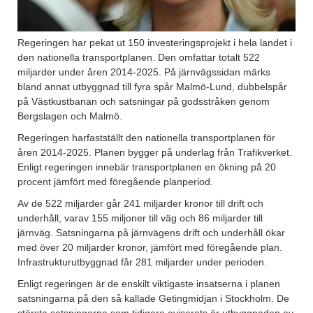
Regeringen har pekat ut 150 investeringsprojekt i hela landet i
den nationella transportplanen. Den omfattar totalt 522
miljarder under åren 2014-2025. På järnvägssidan märks
bland annat utbyggnad till fyra spår Malmö-Lund, dubbelspår
på Västkustbanan och satsningar på godsstråken genom
Bergslagen och Malmö.
Regeringen harfastställt den nationella transportplanen för
åren 2014-2025. Planen bygger på underlag från Trafikverket.
Enligt regeringen innebär transportplanen en ökning på 20
procent jämfört med föregående planperiod.
Av de 522 miljarder går 241 miljarder kronor till drift och
underhåll, varav 155 miljoner till väg och 86 miljarder till
järnväg. Satsningarna på järnvägens drift och underhåll ökar
med över 20 miljarder kronor, jämfört med föregående plan.
Infrastrukturutbyggnad får 281 miljarder under perioden.
Enligt regeringen är de enskilt viktigaste insatserna i planen
satsningarna på den så kallade Getingmidjan i Stockholm. De
största satsningarna som tidigare aviserats är utbyggnaden av