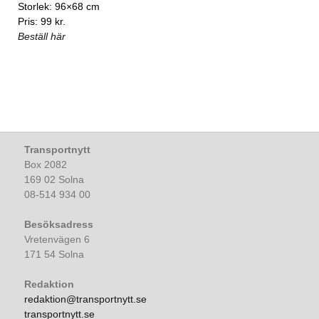
Storlek: 96×68 cm
Pris: 99 kr.
Beställ här
Transportnytt
Box 2082
169 02 Solna
08-514 934 00
Besöksadress
Vretenvägen 6
171 54 Solna
Redaktion
redaktion@transportnytt.se
transportnytt.se