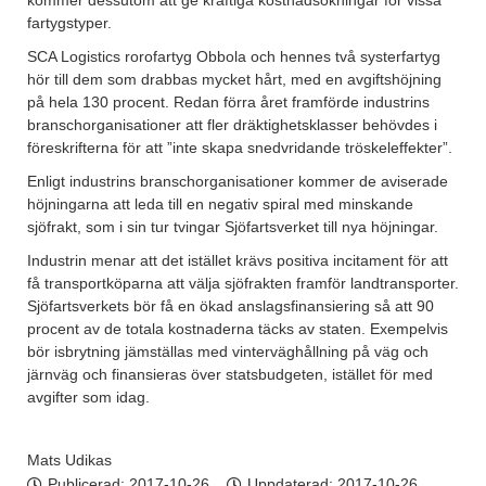
kommer dessutom att ge kraftiga kostnadsökningar för vissa
fartygstyper.
SCA Logistics rorofartyg Obbola och hennes två systerfartyg
hör till dem som drabbas mycket hårt, med en avgiftshöjning
på hela 130 procent. Redan förra året framförde industrins
branschorganisationer att fler dräktighetsklasser behövdes i
föreskrifterna för att ”inte skapa snedvridande tröskeleffekter”.
Enligt industrins branschorganisationer kommer de aviserade
höjningarna att leda till en negativ spiral med minskande
sjöfrakt, som i sin tur tvingar Sjöfartsverket till nya höjningar.
Industrin menar att det istället krävs positiva incitament för att
få transportköparna att välja sjöfrakten framför landtransporter.
Sjöfartsverkets bör få en ökad anslagsfinansiering så att 90
procent av de totala kostnaderna täcks av staten. Exempelvis
bör isbrytning jämställas med vinterväghållning på väg och
järnväg och finansieras över statsbudgeten, istället för med
avgifter som idag.
Mats Udikas
Publicerad:
2017-10-26
Uppdaterad: 2017-10-26