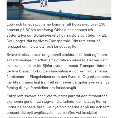
Lots- och farledsavgifterna kommer att höjas med över 130
procent på SCA:s rorofartyg Obbola och hennes två
systerfartyg om Sjöfartsverkets höjningsförslag träder i kraft.
Det uppger Näringslivets Transportråd i sitt remissvar på
förslaget om höjda lots- och farledsavgifter.
Svaveldirektivet och ”en generell strukturell förändring” inom
sjöfartsnäringen medfört att sjötrafiken minskat. Det har gett
minskade intäkter för Sjöfartsverket, menar Transportrådet och
de fyra branschförbunden Innovations- och kemiindustrierna,
Jernkontoret, Skogsindustrierna och Svemin. Organisationerna
har tillsammans lagt fram ett remissvar på Sjöfartsverkets nya
förslag till nya föreskrifter om farledsavgift.
Enligt remissvaret har Sjöfartsverket parerat den försämrade
ekonomin genom att stegvis höja farleds- och lotsavgifterna
under de senaste åren. De nya höjningarna är på nio och fem
procent. Ett nytt avgiftssystem som införs vid årsskiftet