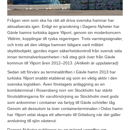
Frågan vem som ska ha rätt att driva svenska hamnar har
aktualiserats igen. Enligt en granskning i Dagens Nyheter har
Gävle hamns turkiska ägare Yilport, genom sin moderkoncern
Yildirim, kopplingar till ryska regeringen. Trots varningssignaler,
och trots att den viktiga hamnen tidigare varit militärt
skyddsobjekt, gjordes ingen säkerhetskontroll från svensk sida
innan terminalverksamheten i två steg gick över från Gävle
kommun till Yilport åren 2012–2013.
(Artikeln är uppdaterad)
Sedan sitt förvärv av terminaldriften i Gävle hamn 2013 har
turkiska Yilport snabbt etablerat sig som en viktig aktör i den
svenska logistiken. Även företagets anläggning av en
kombiterminal i Rosersberg norr om Stockholm har stärkt
förutsättningarna för varuförsörjning av Stockholm med gods
som ankommer i container via fartyg till Gävle och/eller tåg.
Genom att dessutom ta över containerterminalen i Oslos hamn
har Yilport velat skapa ett alternativ till Göteborg när det gäller
anslutning till sjön västerut.
Dagens Nyheter publicerar nu en mängd uppgifter om