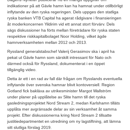
indikationer på att Gävle hamn kan ha hamnat under otillbörligt
inflytande av den ryska regeringen. Dels uppges den statliga
ryska banken VTB Capital ha agerat rådgivare i finansieringen
åt moderkoncernen Yildirim vid ett annat stort förvärv. Dels
sägs diskussioner ha förts mellan företrädare för ryska staten
respektive riskkapitalbolaget Noor Holding, vilket ägde
hamnverksamheten mellan 2012 och 2013.
Ryssland generalstabschef Valerij Gerasimov ska i april ha
pekat ut Gävle hamn som särskilt intressant för Nato och
därmed också för Ryssland, dokumenterat i en öppet
tillgänglig video.
Detta är ett i en rad av fall där frågan om Rysslands eventuella
inflytande över svenska hamnar blivit kontoversiell. Region
Gotland fick bakläxa av utrikesminister Margot Wallström
under planer på upplåtelse av Slite hamn till det ryska
gasledningsprojektet Nord Stream 2, medan Karlshamn tilläts
upplåta mer avgränsade delar av sin verksamhet åt samma
projekt. Efter diskussionerna kring Nord Stream 2 tillsatte
justitiedepartmentet en utredning om ny lagstiftning, att lämna
sitt slutliga förslag 2019.