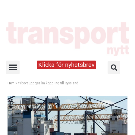
Klicka för nyhetsbrev
Truck- och lagerhandboken
Hem
»
Yilport uppges ha koppling till Ryssland