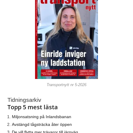
Transportnytt nr 5-2026
Tidningsarkiv
Topp 5 mest lästa
Miljonsatsning på Inlandsbanan
Avstängd tågsträcka åter öppen
De vill flytta mer trävaror till järnväg