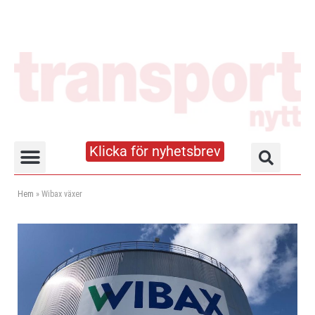
Klicka för nyhetsbrev
Truck- och lagerhandboken
Hem
»
Wibax växer