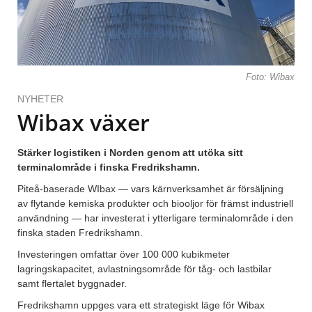
Foto: Wibax
NYHETER
Wibax växer
Stärker logistiken i Norden genom att utöka sitt
terminalområde i finska Fredrikshamn.
Piteå-baserade WIbax — vars kärnverksamhet är försäljning
av flytande kemiska produkter och biooljor för främst industriell
användning — har investerat i ytterligare terminalområde i den
finska staden Fredrikshamn.
Investeringen omfattar över 100 000 kubikmeter
lagringskapacitet, avlastningsområde för tåg- och lastbilar
samt flertalet byggnader.
Fredrikshamn uppges vara ett strategiskt läge för Wibax