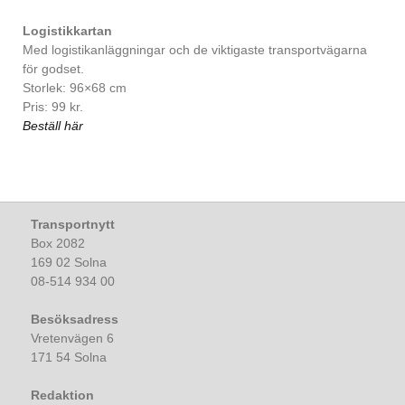
Logistikkartan
Med logistikanläggningar och de viktigaste transportvägarna
för godset.
Storlek: 96×68 cm
Pris: 99 kr.
Beställ här
Transportnytt
Box 2082
169 02 Solna
08-514 934 00
Besöksadress
Vretenvägen 6
171 54 Solna
Redaktion