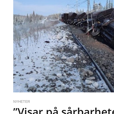
NYHETER
”Visar på sårbarhet