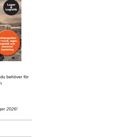
 du behöver för
ch
ger 2026!