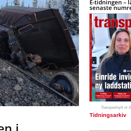
E-tidningen – l
senaste numre
Transportnytt nr 
Tidningsarkiv
en i