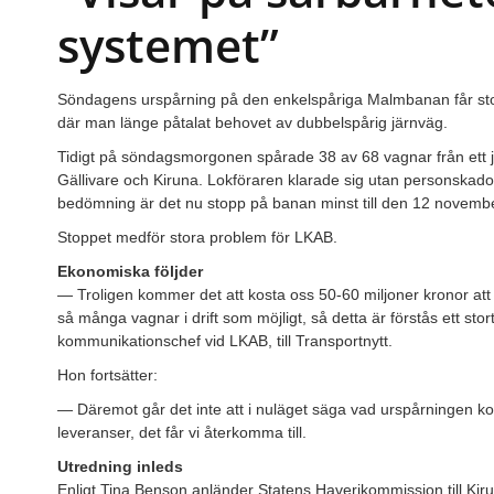
systemet”
Söndagens urspårning på den enkelspåriga Malmbanan får st
där man länge påtalat behovet av dubbelspårig järnväg.
Tidigt på söndagsmorgonen spårade 38 av 68 vagnar från ett
Gällivare och Kiruna. Lokföraren klarade sig utan personskador
bedömning är det nu stopp på banan minst till den 12 novembe
Stoppet medför stora problem för LKAB.
Ekonomiska följder
— Troligen kommer det att kosta oss 50-60 miljoner kronor att
så många vagnar i drift som möjligt, så detta är förstås ett st
kommunikationschef vid LKAB, till Transportnytt.
Hon fortsätter:
— Däremot går det inte att i nuläget säga vad urspårningen komm
leveranser, det får vi återkomma till.
Utredning inleds
Enligt Tina Benson anländer Statens Haverikommission till K