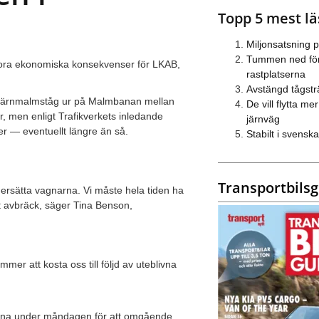
Topp 5 mest lä
Miljonsatsning 
Tummen ned för
ora ekonomiska konsekvenser för LKAB,
rastplatserna
Avstängd tågstr
 järnmalmståg ur på Malmbanan mellan
De vill flytta mer 
, men enligt Trafikverkets inledande
järnväg
r — eventuellt längre än så.
Stabilt i svens
Transportbils
 ersätta vagnarna. Vi måste hela tiden ha
ort avbräck, säger Tina Benson,
er att kosta oss till följd av uteblivna
iruna under måndagen för att omgående