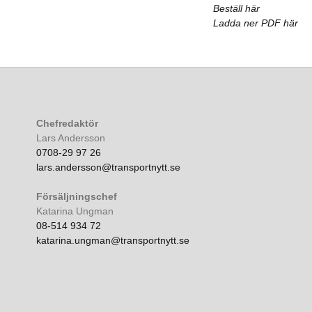
Beställ här
Ladda ner PDF här
Chefredaktör
Lars Andersson
0708-29 97 26
lars.andersson@transportnytt.se
Försäljningschef
Katarina Ungman
08-514 934 72
katarina.ungman@transportnytt.se