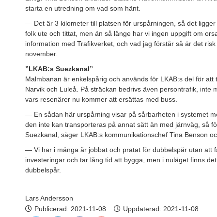
starta en utredning om vad som hänt.
— Det är 3 kilometer till platsen för urspårningen, så det ligger li
folk ute och tittat, men än så länge har vi ingen uppgift om orsa
information med Trafikverket, och vad jag förstår så är det risk 
november.
”LKAB:s Suezkanal”
Malmbanan är enkelspårig och används för LKAB:s del för att t
Narvik och Luleå. På sträckan bedrivs även persontrafik, inte
vars resenärer nu kommer att ersättas med buss.
— En sådan här urspårning visar på sårbarheten i systemet m
den inte kan transporteras på annat sätt än med järnväg, så fö
Suezkanal, säger LKAB:s kommunikationschef Tina Benson och 
— Vi har i många år jobbat och pratat för dubbelspår utan att få
investeringar och tar lång tid att bygga, men i nuläget finns 
dubbelspår.
Lars Andersson
Publicerad:
2021-11-08
Uppdaterad: 2021-11-08