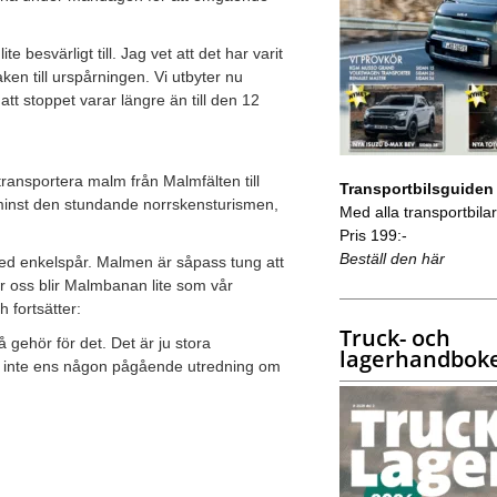
te besvärligt till. Jag vet att det har varit
ken till urspårningen. Vi utbyter nu
att stoppet varar längre än till den 12
ransportera malm från Malmfälten till
Transportbilsguiden
 minst den stundande norrskensturismen,
Med alla transportbilar 
Pris 199:-
Beställ den här
ed enkelspår. Malmen är såpass tung att
r oss blir Malmbanan lite som vår
fortsätter:
Truck- och
 gehör för det. Det är ju stora
lagerhandbok
det inte ens någon pågående utredning om