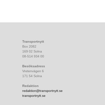
Transportnytt
Box 2082
169 02 Solna
08-514 934 00
Besöksadress
Vretenvägen 6
171 54 Solna
Redaktion
redaktion@transportnytt.se
transportnytt.se