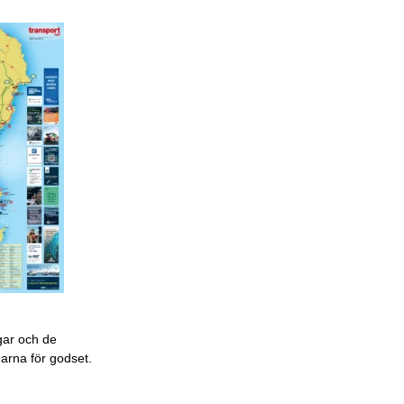
gar och de
garna för godset.