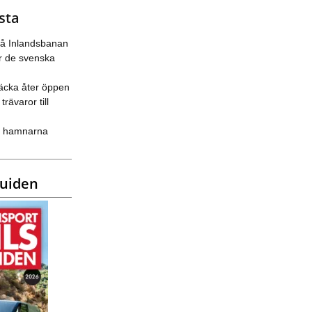
sta
på Inlandsbanan
 de svenska
äcka åter öppen
trävaror till
ka hamnarna
guiden