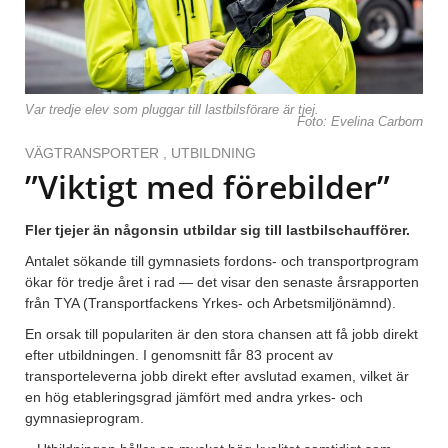
Var tredje elev som pluggar till lastbilsförare är tjej.
Foto: Evelina Carborn
VÄGTRANSPORTER
,
UTBILDNING
”Viktigt med förebilder”
Fler tjejer än någonsin utbildar sig till lastbilschaufförer.
Antalet sökande till gymnasiets fordons- och transportprogram
ökar för tredje året i rad — det visar den senaste årsrapporten
från TYA (Transportfackens Yrkes- och Arbetsmiljönämnd).
En orsak till populariten är den stora chansen att få jobb direkt
efter utbildningen. I genomsnitt får 83 procent av
transporteleverna jobb direkt efter avslutad examen, vilket är
en hög etableringsgrad jämfört med andra yrkes- och
gymnasieprogram.