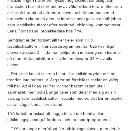
– Utbildningen håller en mycket hög kvalitet samtidigt som
branschen har ett stort behov av välutbildade förare. Skolorna
är också bra på att attrahera elever, och tillsammans med
branschen skapa ett genuint intresse som gör att de vill jobba
som lastbilschaufförer efter avslutad utbildning, kommenterar
Lena Törnstrand, projektledare hos TYA.
Samtidigt är det fortsatt allt fler tjejer som vill bli
lastbilschaufförer. Transportprogrammet har 825 kvinnliga
elever i årskurs 2 — då man väljer den inriktning som leder till
att man blir lastbilsförare — vilket motsvarar 34 % av alla
elever.
– Det är så kul att tjejerna hittat till lastbilsföraryrket och att
trenden inte mattas ut. Jag tror att förebilder spelar en viktig
roll här. Att vi i dag ser fler kvinnor bakom ratten ute i
samhället, men också unga tjejer som delar med sig av sin
vardag som lastbilschaufför i sociala medier. Det blir en positiv
spiral, säger Lena Törnstrand.
TYA fortsätter också att flagga för att det behövs fler
utbildningsplatser på fordons- och transportprogrammet.
– TYA har länge efterfrågat fler utbildningsplatser, men det är