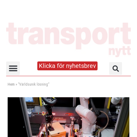
Klicka för nyhetsbrev
Truck- och lagerhandboken
Hem
»
”Världsunik lösning”