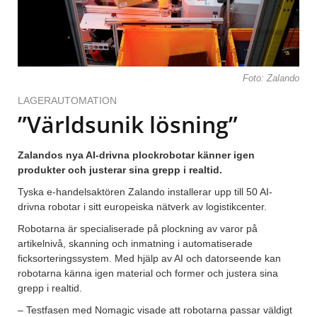
Foto: Zalando
LAGERAUTOMATION
”Världsunik lösning”
Zalandos nya AI-drivna plockrobotar känner igen
produkter och justerar sina grepp i realtid.
Tyska e-handelsaktören Zalando installerar upp till 50 AI-
drivna robotar i sitt europeiska nätverk av logistikcenter.
Robotarna är specialiserade på plockning av varor på
artikelnivå, skanning och inmatning i automatiserade
ficksorteringssystem. Med hjälp av AI och datorseende kan
robotarna känna igen material och former och justera sina
grepp i realtid.
– Testfasen med Nomagic visade att robotarna passar väldigt