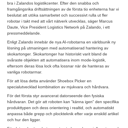
bra i Zalandos logistikcenter. Efter den snabba och
framgångsrika driftsättningen av de första tio enheterna har vi
beslutat att utöka samarbetet och successivt rulla ut fler
robotar i takt med att vårt nätverk utvecklas, säger Marcus
Daute, Vice President Logistics Network på Zalando, i ett
pressmeddelande.
Enligt Zalando innebär de nya AI-robotarna en världsunik ny
lösning på utmaningen med automatiserad hantering av
skokartonger. Skokartonger har historiskt varit bland de
svåraste objekten att automatisera inom mode-logistik,
eftersom deras lösa lock ofta lossnar när de hanteras av
vanliga robotarmar.
För att lösa detta använder Shoebox Picker en
specialutvecklad kombination av mjukvara och hårdvara.
För det första styr avancerat datorseende den fysiska
hårdvaran. Det gör att roboten kan ”känna igen” den specifika
produkttypen och dess orientering i realtid, och automatiskt
anpassa både grepp och plockteknik efter varje enskild artikel
och hur den ligger.