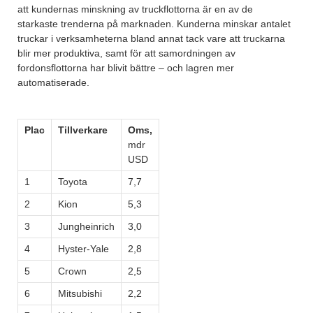
att kundernas minskning av truckflottorna är en av de
starkaste trenderna på marknaden. Kunderna minskar antalet
truckar i verksamheterna bland annat tack vare att truckarna
blir mer produktiva, samt för att samordningen av
fordonsflottorna har blivit bättre – och lagren mer
automatiserade.
Plac
Tillverkare
Oms,
mdr
USD
1
Toyota
7,7
2
Kion
5,3
3
Jungheinrich
3,0
4
Hyster-Yale
2,8
5
Crown
2,5
6
Mitsubishi
2,2