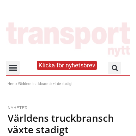
Klicka för nyhetsbrev
Truck- och lagerhandboken
Hem
»
Världens truckbransch växte stadigt
NYHETER
Världens truckbransch
växte stadigt