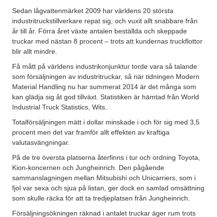
Sedan lågvattenmärket 2009 har världens 20 största
industritruckstillverkare repat sig, och vuxit allt snabbare från
år till år. Förra året växte antalen beställda och skeppade
truckar med nästan 8 procent – trots att kundernas truckflottor
blir allt mindre.
Få mått på världens industrikonjunktur torde vara så talande
som försäljningen av industritruckar, så när tidningen Modern
Material Handling nu har summerat 2014 är det många som
kan glädja sig åt god tillväxt. Statistiken är hämtad från World
Industrial Truck Statistics, Wits.
Totalförsäljningen mätt i dollar minskade i och för sig med 3,5
procent men det var framför allt effekten av kraftiga
valutasvängningar.
På de tre översta platserna återfinns i tur och ordning Toyota,
Kion-koncernen och Jungheinrich. Den pågående
sammanslagningen mellan Mitsubishi och Unicarriers, som i
fjol var sexa och sjua på listan, ger dock en samlad omsättning
som skulle räcka för att ta tredjeplatsen från Jungheinrich.
Försäljningsökningen räknad i antalet truckar äger rum trots