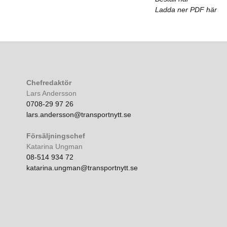
Ladda ner PDF här
Chefredaktör
Lars Andersson
0708-29 97 26
lars.andersson@transportnytt.se
Försäljningschef
Katarina Ungman
08-514 934 72
katarina.ungman@transportnytt.se