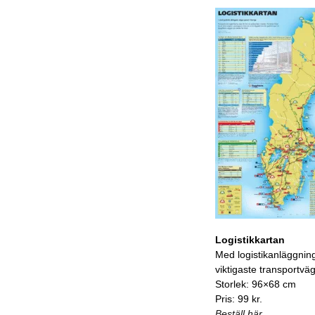
Logistikkartan
Med logistikanläggnin
viktigaste transportvä
Storlek: 96×68 cm
Pris: 99 kr.
Beställ här