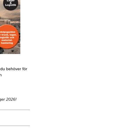
 du behöver för
ch
ger 2026!