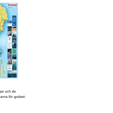
gar och de
garna för godset.