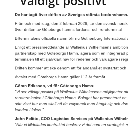
”Väldigt positivt”
De har tagit över driften av Sveriges största fordonshamn
Från och med idag, den 2 februari 2026, tar den svensk-norsk
över driften av Göteborgs hamns fordons- och roroterminal —
Bilterminalens officiella namn blir nu Gothenburg Internationa
Enligt ett pressmeddelande är Wallenius Wilhelmsens ambition
partnerskap med Göteborgs Hamn, agera som en integrerad par
terminalen till ett självklart nav för rederier och varuägare i re
Driften kommer att ske genom ett för ändamålet nystartat och
Avtalet med Göteborgs Hamn gäller i 12 år framåt.
Göran Eriksson, vd för Göteborgs Hamn:
”Vi ser väldigt positivt på Wallenius Wilhelmsens möjligheter at
roroterminalen i Göteborgs Hamn. Bolaget har presenterat en st
sätt visat hur man skall nå de volymmål man åtagit sig och dri
kunden i fokus.”
John Felitto, COO Logistics Services på Wallenius Wilhe
”När vi tilldelades kontraktet beskrev vi det som en strategisk 