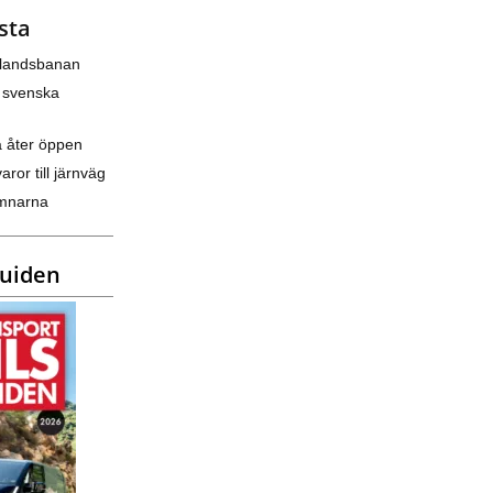
sta
nlandsbanan
 svenska
a åter öppen
varor till järnväg
amnarna
guiden