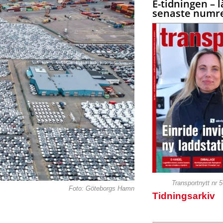
E-tidningen – l
senaste numre
Transportnytt nr 
Foto: Göteborgs Hamn
Tidningsarkiv