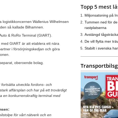
Topp 5 mest lä
.
Miljonsatsning på I
a logistikkoncernen Wallenius Wilhelmsen
Tummen ned för de
 den så kallade Bilhamnen.
rastplatserna
Avstängd tågsträck
l Auto & RoRo Terminal (GIART).
De vill flytta mer trä
 med GIART är att etablera ett nära
Stabilt i svenska h
tner i försörjningskedjan och göra
gionen.
 separat, oberoende bolag.
Transportbils
t fortsätta utveckla fordons- och
ark affärsplan och har på ett trovärdigt
va en konkurrenskraftig terminal med
lmsen:
milstolpe för vårt nätverk och en