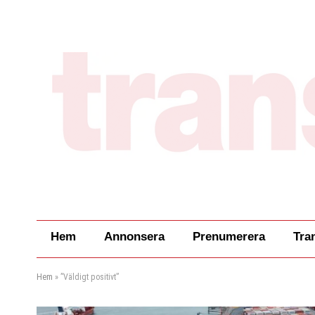
Hem
Annonsera
Prenumerera
Tra
Hem
»
”Väldigt positivt”