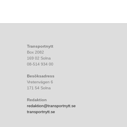
Transportnytt
Box 2082
169 02 Solna
08-514 934 00
Besöksadress
Vretenvägen 6
171 54 Solna
Redaktion
redaktion@transportnytt.se
transportnytt.se