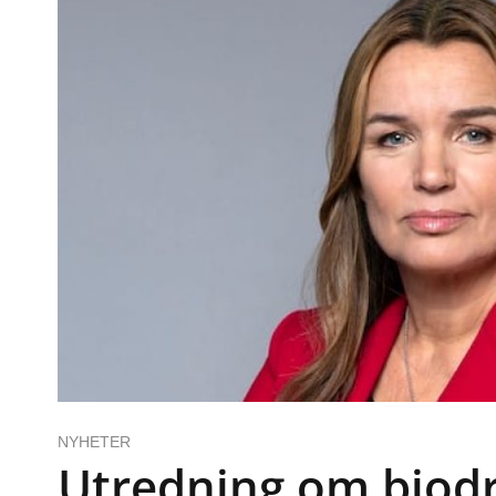
NYHETER
Utredning om biod