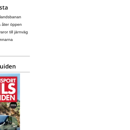
sta
nlandsbanan
a åter öppen
varor till järnväg
amnarna
guiden