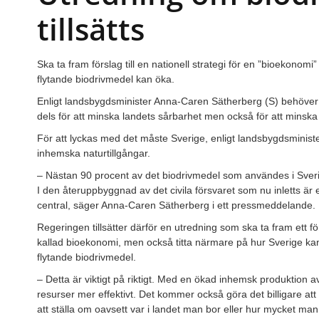
tillsätts
Ska ta fram förslag till en nationell strategi för en ”bioekono
flytande biodrivmedel kan öka.
Enligt landsbygdsminister Anna-Caren Sätherberg (S) behöver 
dels för att minska landets sårbarhet men också för att minska
För att lyckas med det måste Sverige, enligt landsbygdsministe
inhemska naturtillgångar.
– Nästan 90 procent av det biodrivmedel som användes i Sverig
I den återuppbyggnad av det civila försvaret som nu inletts är 
central, säger Anna-Caren Sätherberg i ett pressmeddelande.
Regeringen tillsätter därför en utredning som ska ta fram ett förs
kallad bioekonomi, men också titta närmare på hur Sverige k
flytande biodrivmedel.
– Detta är viktigt på riktigt. Med en ökad inhemsk produktion 
resurser mer effektivt. Det kommer också göra det billigare att ta
att ställa om oavsett var i landet man bor eller hur mycket m