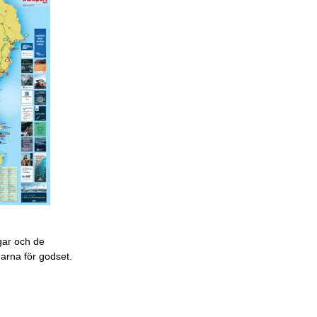
gar och de
garna för godset.