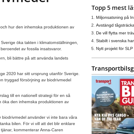
Topp 5 mest lä
Miljonsatsning på I
Avstängd tågsträck
mi” och hur den inhemska produktionen av
De vill flytta mer trä
Stabilt i svenska h
Sverige öka takten i klimatomställningen,
Nytt projekt för SLP
 beroendet av fossila insatsvaror.
rn, bli bättre på att använda landets
Transportbils
e 2020 har sitt ursprung utanför Sverige.
en tryggad försörjning av biodrivmedel
lag till en nationell strategi för en så
an öka den inhemska produktionen av
av biodrivmedel använder vi inte bara våra
nka bilen. För vi vill att det blir enklare
an tjänar, kommenterar Anna-Caren