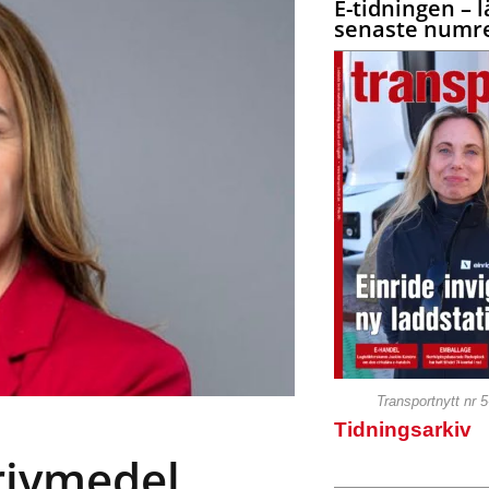
E-tidningen – l
senaste numre
Transportnytt nr 
Tidningsarkiv
rivmedel