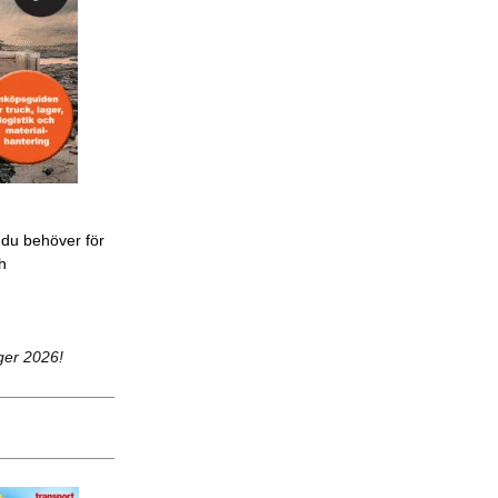
 du behöver för
ch
ger 2026!