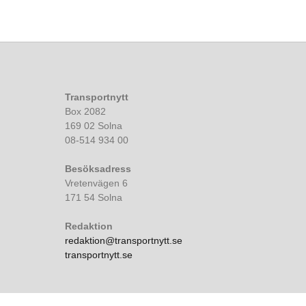
Transportnytt
Box 2082
169 02 Solna
08-514 934 00
Besöksadress
Vretenvägen 6
171 54 Solna
Redaktion
redaktion@transportnytt.se
transportnytt.se