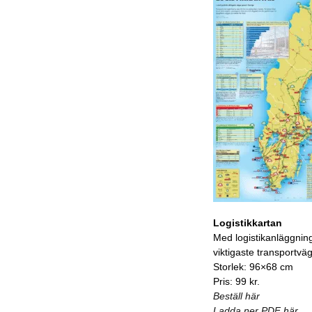
Logistikkartan
Med logistikanläggnin
viktigaste transportvä
Storlek: 96×68 cm
Pris: 99 kr.
Beställ här
Ladda ner PDF här