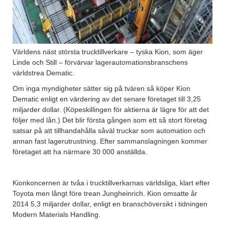
Världens näst största trucktillverkare – tyska Kion, som äger
Linde och Still – förvärvar lagerautomationsbranschens
världstrea Dematic.
Om inga myndigheter sätter sig på tvären så köper Kion
Dematic enligt en värdering av det senare företaget till 3,25
miljarder dollar. (Köpeskillingen för aktierna är lägre för att det
följer med lån.) Det blir första gången som ett så stort företag
satsar på att tillhandahålla såväl truckar som automation och
annan fast lagerutrustning. Efter sammanslagningen kommer
företaget att ha närmare 30 000 anställda.
Kionkoncernen är tvåa i trucktillverkarnas världsliga, klart efter
Toyota men långt före trean Jungheinrich. Kion omsatte år
2014 5,3 miljarder dollar, enligt en branschöversikt i tidningen
Modern Materials Handling.