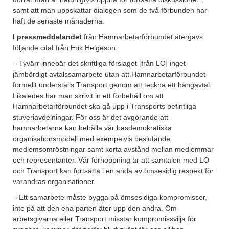
samt att man uppskattar dialogen som de två förbunden har
haft de senaste månaderna.
I pressmeddelandet
från Hamnarbetarförbundet återgavs
följande citat från Erik Helgeson:
– Tyvärr innebär det skriftliga förslaget [från LO] inget
jämbördigt avtalssamarbete utan att Hamnarbetarförbundet
formellt underställs Transport genom att teckna ett hängavtal.
Likaledes har man skrivit in ett förbehåll om att
Hamnarbetarförbundet ska gå upp i Transports befintliga
stuveriavdelningar. För oss är det avgörande att
hamnarbetarna kan behålla vår basdemokratiska
organisationsmodell med exempelvis beslutande
medlemsomröstningar samt korta avstånd mellan medlemmar
och representanter. Vår förhoppning är att samtalen med LO
och Transport kan fortsätta i en anda av ömsesidig respekt för
varandras organisationer.
– Ett samarbete måste bygga på ömsesidiga kompromisser,
inte på att den ena parten äter upp den andra. Om
arbetsgivarna eller Transport misstar kompromissvilja för