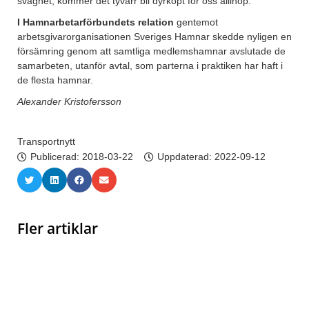
svaghet, kommer det tyvärr bli dyrköpt för oss allihop.
I Hamnarbetarförbundets relation
gentemot
arbetsgivarorganisationen Sveriges Hamnar skedde nyligen en
försämring genom att samtliga medlemshamnar avslutade de
samarbeten, utanför avtal, som parterna i praktiken har haft i
de flesta hamnar.
Alexander Kristofersson
Transportnytt
Publicerad:
2018-03-22
Uppdaterad: 2022-09-12
Fler artiklar