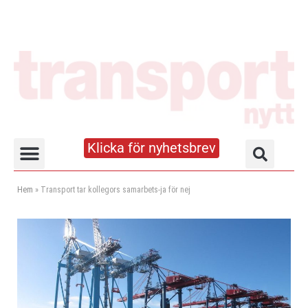
Klicka för nyhetsbrev
Truck- och lagerhandboken
Hem
»
Transport tar kollegors samarbets-ja för nej