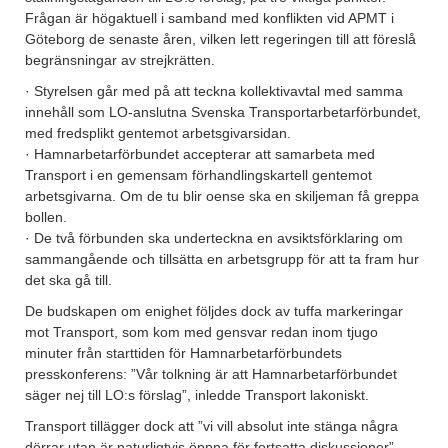
Frågan är högaktuell i samband med konflikten vid APMT i
Göteborg de senaste åren, vilken lett regeringen till att föreslå
begränsningar av strejkrätten.
· Styrelsen går med på att teckna kollektivavtal med samma
innehåll som LO-anslutna Svenska Transportarbetarförbundet,
med fredsplikt gentemot arbetsgivarsidan.
· Hamnarbetarförbundet accepterar att samarbeta med
Transport i en gemensam förhandlingskartell gentemot
arbetsgivarna. Om de tu blir oense ska en skiljeman få greppa
bollen.
· De två förbunden ska underteckna en avsiktsförklaring om
sammangående och tillsätta en arbetsgrupp för att ta fram hur
det ska gå till.
De budskapen om enighet följdes dock av tuffa markeringar
mot Transport, som kom med gensvar redan inom tjugo
minuter från starttiden för Hamnarbetarförbundets
presskonferens: ”Vår tolkning är att Hamnarbetarförbundet
säger nej till LO:s förslag”, inledde Transport lakoniskt.
Transport tillägger dock att ”vi vill absolut inte stänga några
dörrar utan är naturligtvis öppna för fortsatta diskussioner”,