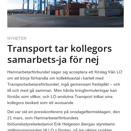
NYHETER
Transport tar kollegors
samarbets-ja för nej
Hamnarbetarförbundet säger sig acceptera ett förslag från LO
om att börja förhandla om kollektivavtal i kartell med
Transportarbetareförbundet, ingå gemensam fredsplikt – och
till och med gå samman. Men hårda kringformuleringar kan
förstås som villkor, och LO-anslutna Transport tolkar sina
kollegors besked som ett avvisande.
Det var vid en presskonferens på onsdageftermiddagen, den
21 mars, som Hamnarbetarförbundets
förbundsstyrelseledamot Erik Helgeson återgav styrelsens
ställningstaganden till LO:s förslag, på tre viktiga punkter.