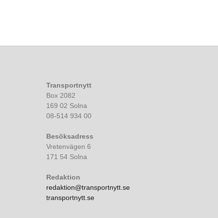
Transportnytt
Box 2082
169 02 Solna
08-514 934 00
Besöksadress
Vretenvägen 6
171 54 Solna
Redaktion
redaktion@transportnytt.se
transportnytt.se