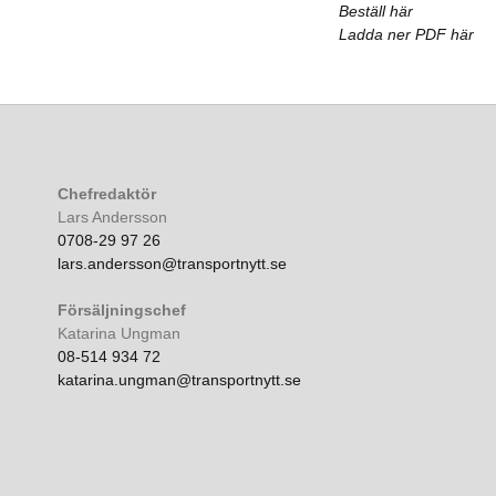
Beställ här
Ladda ner PDF här
Chefredaktör
Lars Andersson
0708-29 97 26
lars.andersson@transportnytt.se
Försäljningschef
Katarina Ungman
08-514 934 72
katarina.ungman@transportnytt.se