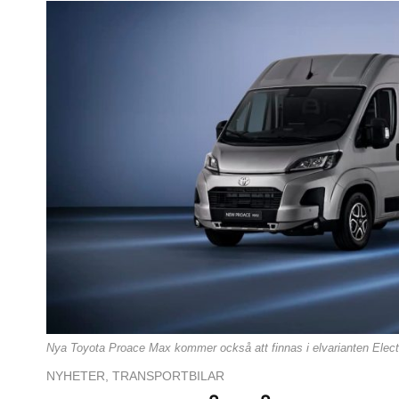
Nya Toyota Proace Max kommer också att finnas i elvarianten Electr
NYHETER
,
TRANSPORTBILAR