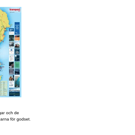
gar och de
garna för godset.