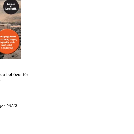
 du behöver för
ch
ger 2026!