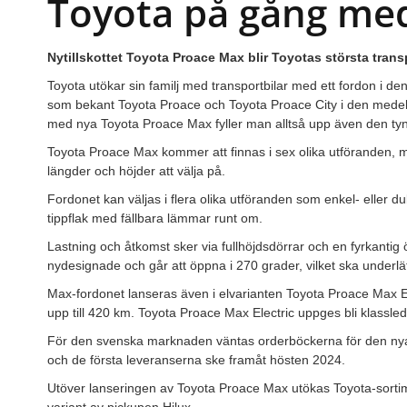
Toyota på gång med
Nytillskottet Toyota Proace Max blir Toyotas största transpo
Toyota utökar sin familj med transportbilar med ett fordon i de
som bekant Toyota Proace och Toyota Proace City i den medel
med nya Toyota Proace Max fyller man alltså upp även den tyng
Toyota Proace Max kommer att finnas i sex olika utföranden, me
längder och höjder att välja på.
Fordonet kan väljas i flera olika utföranden som enkel- eller du
tippflak med fällbara lämmar runt om.
Lastning och åtkomst sker via fullhöjdsdörrar och en fyrkantig
nydesignade och går att öppna i 270 grader, vilket ska underlät
Max-fordonet lanseras även i elvarianten Toyota Proace Max E
upp till 420 km. Toyota Proace Max Electric uppges bli klassl
För den svenska marknaden väntas orderböckerna för den nya
och de första leveranserna ske framåt hösten 2024.
Utöver lanseringen av Toyota Proace Max utökas Toyota-sorti