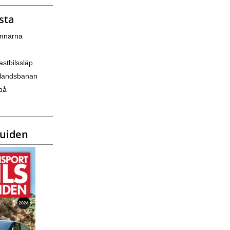
sta
amnarna
astbilssläp
nlandsbanan
på
guiden