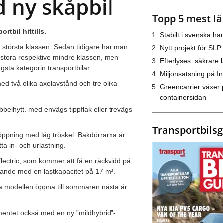
 ny skåpbil
Topp 5 mest lä
rtbil hittills.
Stabilt i svenska h
n största klassen. Sedan tidigare har man
Nytt projekt för SLP
stora respektive mindre klassen, men
Efterlyses: säkrare l
sta kategorin transportbilar.
Miljonsatsning på I
d två olika axelavstånd och tre olika
Greencarrier växer 
containersidan
bbelhytt, med envägs tippflak eller trevägs
Transportbils
 öppning med låg tröskel. Bakdörrarna är
ta in- och urlastning.
lectric, som kommer att få en räckvidd på
edande med en lastkapacitet på 17 m³.
 modellen öppna till sommaren nästa år
mentet också med en ny ”mildhybrid”-