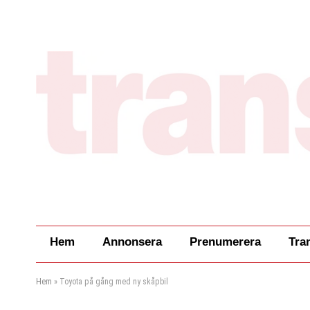
Hem
Annonsera
Prenumerera
Tra
Hem
»
Toyota på gång med ny skåpbil