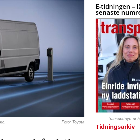
E-tidningen – l
senaste numre
Transportnytt nr 
ic.
Foto: Toyota
Tidningsarkiv