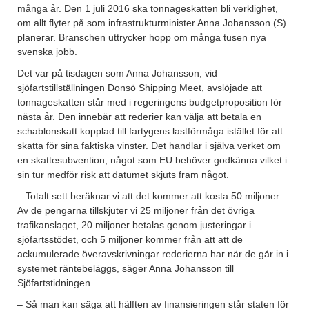
många år. Den 1 juli 2016 ska tonnageskatten bli verklighet,
om allt flyter på som infrastrukturminister Anna Johansson (S)
planerar. Branschen uttrycker hopp om många tusen nya
svenska jobb.
Det var på tisdagen som Anna Johansson, vid
sjöfartstillställningen Donsö Shipping Meet, avslöjade att
tonnageskatten står med i regeringens budgetproposition för
nästa år. Den innebär att rederier kan välja att betala en
schablonskatt kopplad till fartygens lastförmåga istället för att
skatta för sina faktiska vinster. Det handlar i själva verket om
en skattesubvention, något som EU behöver godkänna vilket i
sin tur medför risk att datumet skjuts fram något.
– Totalt sett beräknar vi att det kommer att kosta 50 miljoner.
Av de pengarna tillskjuter vi 25 miljoner från det övriga
trafikanslaget, 20 miljoner betalas genom justeringar i
sjöfartsstödet, och 5 miljoner kommer från att att de
ackumulerade överavskrivningar rederierna har när de går in i
systemet räntebeläggs, säger Anna Johansson till
Sjöfartstidningen.
– Så man kan säga att hälften av finansieringen står staten för