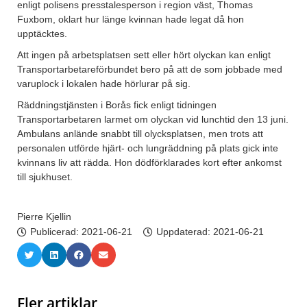
enligt polisens presstalesperson i region väst, Thomas
Fuxbom, oklart hur länge kvinnan hade legat då hon
upptäcktes.
Att ingen på arbetsplatsen sett eller hört olyckan kan enligt
Transportarbetareförbundet bero på att de som jobbade med
varuplock i lokalen hade hörlurar på sig.
Räddningstjänsten i Borås fick enligt tidningen
Transportarbetaren larmet om olyckan vid lunchtid den 13 juni.
Ambulans anlände snabbt till olycksplatsen, men trots att
personalen utförde hjärt- och lungräddning på plats gick inte
kvinnans liv att rädda. Hon dödförklarades kort efter ankomst
till sjukhuset.
Pierre Kjellin
Publicerad:
2021-06-21
Uppdaterad: 2021-06-21
Fler artiklar