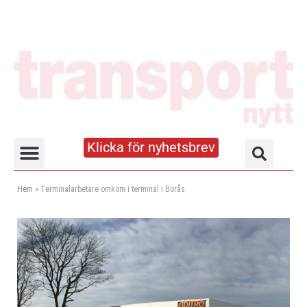
Klicka för nyhetsbrev
Truck- och lagerhandboken
Hem
»
Terminalarbetare omkom i terminal i Borås