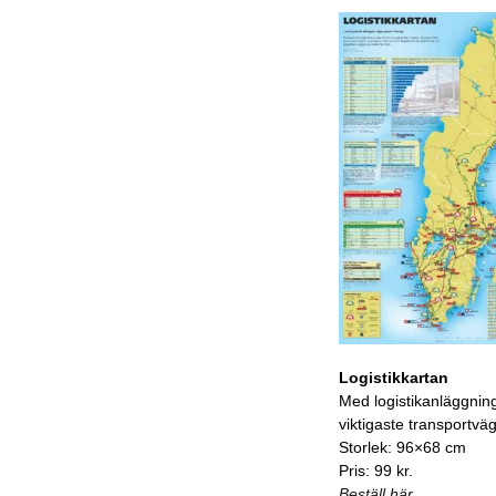
Logistikkartan
Med logistikanläggnin
viktigaste transportvä
Storlek: 96×68 cm
Pris: 99 kr.
Beställ här