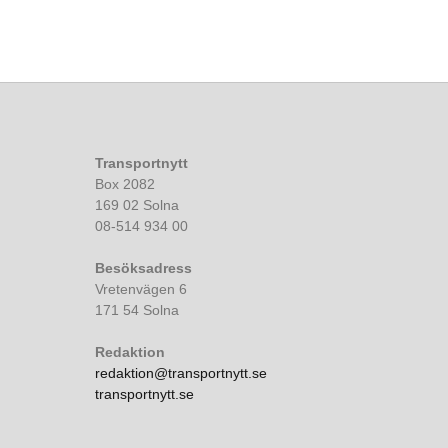
Transportnytt
Box 2082
169 02 Solna
08-514 934 00
Besöksadress
Vretenvägen 6
171 54 Solna
Redaktion
redaktion@transportnytt.se
transportnytt.se