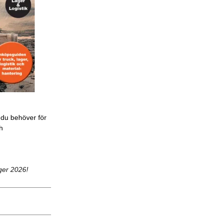
 du behöver för
ch
ger 2026!