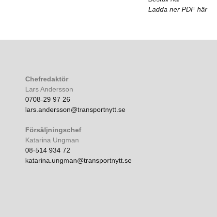
Ladda ner PDF här
Chefredaktör
Lars Andersson
0708-29 97 26
lars.andersson@transportnytt.se
Försäljningschef
Katarina Ungman
08-514 934 72
katarina.ungman@transportnytt.se