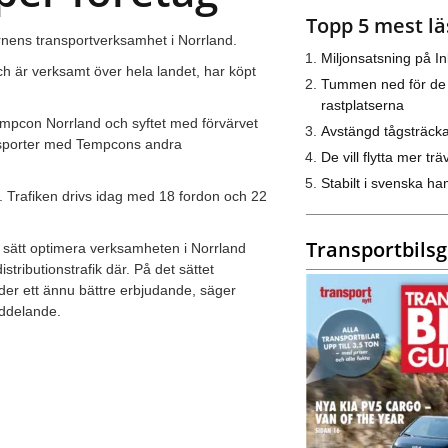
Topp 5 mest lä
rnens transportverksamhet i Norrland.
Miljonsatsning på I
h är verksamt över hela landet, har köpt
Tummen ned för de
rastplatserna
Tempcon Norrland och syftet med förvärvet
Avstängd tågsträck
ansporter med Tempcons andra
De vill flytta mer trä
Stabilt i svenska h
. Trafiken drivs idag med 18 fordon och 22
Transportbils
 sätt optimera verksamheten i Norrland
istributionstrafik där. På det sättet
r ett ännu bättre erbjudande, säger
eddelande.