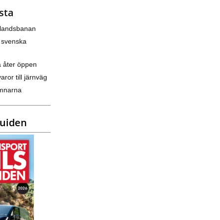
sta
nlandsbanan
 svenska
a åter öppen
varor till järnväg
amnarna
guiden