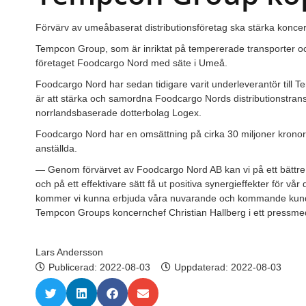
Förvärv av umeåbaserat distributionsföretag ska stärka konce
Tempcon Group, som är inriktat på tempererade transporter oc
företaget Foodcargo Nord med säte i Umeå.
Foodcargo Nord har sedan tidigare varit underleverantör till 
är att stärka och samordna Foodcargo Nords distributionstr
norrlandsbaserade dotterbolag Logex.
Foodcargo Nord har en omsättning på cirka 30 miljoner kronor
anställda.
— Genom förvärvet av Foodcargo Nord AB kan vi på ett bättre
och på ett effektivare sätt få ut positiva synergieffekter för vår d
kommer vi kunna erbjuda våra nuvarande och kommande kunde
Tempcon Groups koncernchef Christian Hallberg i ett pressm
Lars Andersson
Publicerad:
2022-08-03
Uppdaterad: 2022-08-03