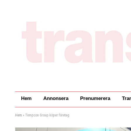
Hem
Annonsera
Prenumerera
Tra
Hem
»
Tempcon Group köper företag