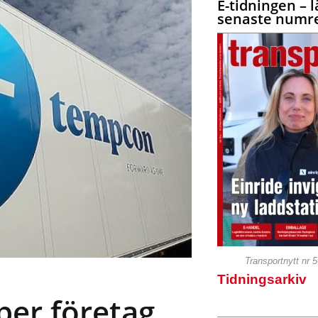
E-tidningen – l
senaste numre
Transportnytt nr 
Tidningsarkiv
er företag