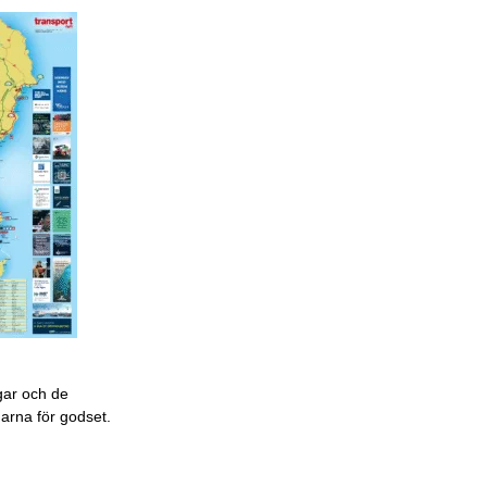
gar och de
garna för godset.