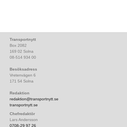
Transportnytt
Box 2082
169 02 Solna
08-514 934 00
Besöksadress
Vretenvägen 6
171 54 Solna
Redaktion
redaktion@transportnytt.se
transportnytt.se
Chefredaktör
Lars Andersson
0708-29 97 26