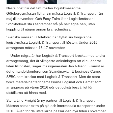
Nästa höst blir det tätt mellan logistikmässorna.
Göteborgsmässan flyttar sin mässa Logistik & Transport från
maj till november. Och Easy Fairs låter Logistikmässan i
Stockholm-Kista i september stå på helt egna ben, utan
koppling till någon annan branschmässa.
Svenska mässan i Göteborg har flyttat sin tongivande
logistikmässa Logistik & Transport till hösten. Under 2016
arrangeras mässan 16-17 november.
– Under några år har Logistik & Transport krockat med andra
arrangemang, det är viktigaste anledningen att vi nu ändrar
tiden till hösten, säger mässgeneralen Jan Nilsson. Främst är
det e-handelskonferensen Scandinavian E-business Camp,
SEBC som krockat med Logistik & Transport. Men de stora
tyska materialhanteringsmässorna Logimat och Cemat som
arrangeras på våren 2016 gör det också besvärligt för
utställarna att hinna med.
Stena Line Freight är ny partner till Logistik & Transport.
Mässan satsar extra på sjö och intermodala transporter under
2016. Även för de utställarna passar den nya tiden i november