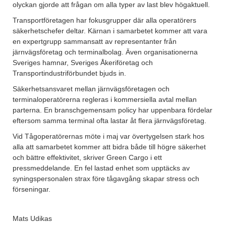
olyckan gjorde att frågan om alla typer av last blev högaktuell.
Transportföretagen har fokusgrupper där alla operatörers
säkerhetschefer deltar. Kärnan i samarbetet kommer att vara
en expertgrupp sammansatt av representanter från
järnvägsföretag och terminalbolag. Även organisationerna
Sveriges hamnar, Sveriges Åkeriföretag och
Transportindustriförbundet bjuds in.
Säkerhetsansvaret mellan järnvägsföretagen och
terminaloperatörerna regleras i kommersiella avtal mellan
parterna. En branschgemensam policy har uppenbara fördelar
eftersom samma terminal ofta lastar åt flera järnvägsföretag.
Vid Tågoperatörernas möte i maj var övertygelsen stark hos
alla att samarbetet kommer att bidra både till högre säkerhet
och bättre effektivitet, skriver Green Cargo i ett
pressmeddelande. En fel lastad enhet som upptäcks av
syningspersonalen strax före tågavgång skapar stress och
förseningar.
Mats Udikas