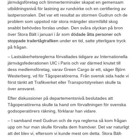
järnvägsföretag och timmerterminaler skapat en gemensam
utbildningsnivå för lastning av rundvirke och en certifiering av
lastpersonalen. Det var ett resultat av stormen Gudrun och de
problem som uppstod när stora mängder stormfälld skog
snabbt behövdes forslas undan. Den svåra olyckan på bron
över Stora Bält i januari i år som
dödade åtta personer och
stoppade trailertågtrafiken
under en tid, satte ytterligare tryck
på frågan.
– Lastsäkerhetsreglerna förvaltades tidigare av Internationella
järnvägsfederationen UIC i Paris och var därmed knutet till
dess medlemsföretag, varav Green Cargo är ett, säger Björn
Westerberg, vd för Tågoperatörerna. Från svensk sida hade vi
först tänkt att Trafikverket eller Transportstyrelsen skulle ta
över ansvaret.
Efter diskussioner på departementsnivå beslutades att
Tågoperatörerna skulle ta hand om förvaltningen för svenska
godsoperatörers räkning, förklarar han vidare.
– I samband med Gudrun och de nya reglerna så kom frågan
upp om hur man skulle förvalta dem framöver. Det var naturligt
att det blev vi, eftersom vi kunde mest om detta. Stora Bält-