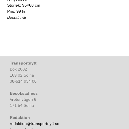
Storlek: 96×68 cm
Pris: 99 kr.
Beställ här
Transportnytt
Box 2082
169 02 Solna
08-514 934 00
Besöksadress
Vretenvägen 6
171 54 Solna
Redaktion
redaktion@transportnytt.se