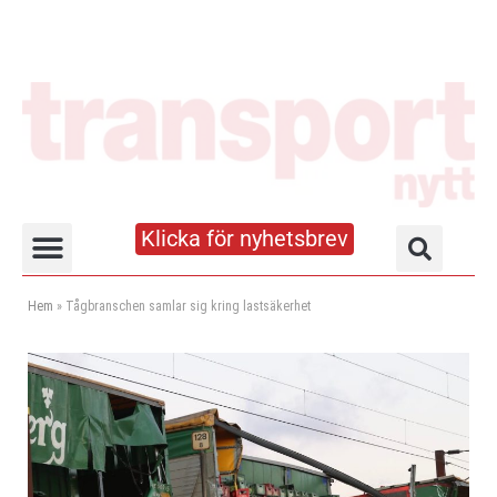
Klicka för nyhetsbrev
Truck- och lagerhandboken
Hem
»
Tågbranschen samlar sig kring lastsäkerhet