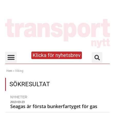
Klicka för nyhetsbrev
Truck- och lagerhandboken
Hem
»
Viking
SÖKRESULTAT
NYHETER
2013-03-23
Seagas är första bunkerfartyget för gas