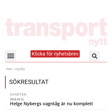
Klicka för nyhetsbrev
Truck- och lagerhandboken
Hem
»
vagntåg
SÖKRESULTAT
NYHETER
2016-03-11
Helge Nybergs vagntåg är nu komplett