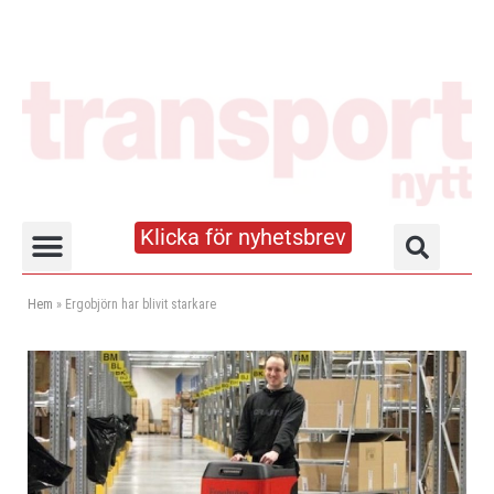
Klicka för nyhetsbrev
Truck- och lagerhandboken
Hem
»
Ergobjörn har blivit starkare