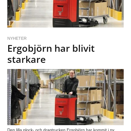
NYHETER
Ergobjörn har blivit
starkare
Den lilla plock- och dragtrucken Ergobjörn har kommit i ny