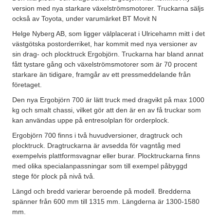
version med nya starkare växelströmsmotorer. Truckarna säljs
också av Toyota, under varumärket BT Movit N
Helge Nyberg AB, som ligger välplacerat i Ulricehamn mitt i det
västgötska postorderriket, har kommit med nya versioner av
sin drag- och plocktruck Ergobjörn. Truckarna har bland annat
fått tystare gång och växelströmsmotorer som är 70 procent
starkare än tidigare, framgår av ett pressmeddelande från
företaget.
Den nya Ergobjörn 700 är lätt truck med dragvikt på max 1000
kg och smalt chassi, vilket gör att den är en av få truckar som
kan användas uppe på entresolplan för orderplock.
Ergobjörn 700 finns i två huvudversioner, dragtruck och
plocktruck. Dragtruckarna är avsedda för vagntåg med
exempelvis plattformsvagnar eller burar. Plocktruckarna finns
med olika specialanpassningar som till exempel påbyggd
stege för plock på nivå två.
Längd och bredd varierar beroende på modell. Bredderna
spänner från 600 mm till 1315 mm. Längderna är 1300-1580
mm.