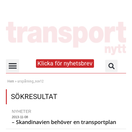
Klicka för nyhetsbrev
Truck- och lagerhandboken
Hem
»
urspårning_nov12
SÖKRESULTAT
NYHETER
2013-11-08
– Skandinavien behöver en transportplan