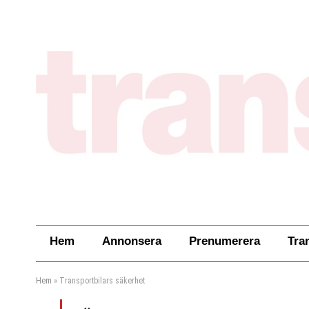
Hem
Annonsera
Prenumerera
Tra
Hem
»
Transportbilars säkerhet