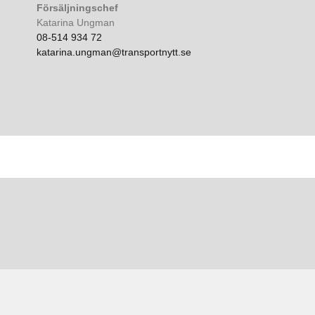
Försäljningschef
Katarina Ungman
08-514 934 72
katarina.ungman@transportnytt.se