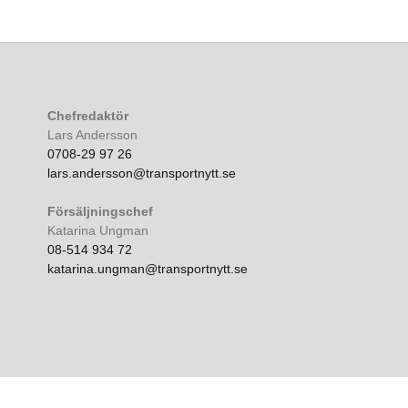
Chefredaktör
Lars Andersson
0708-29 97 26
lars.andersson@transportnytt.se
Försäljningschef
Katarina Ungman
08-514 934 72
katarina.ungman@transportnytt.se