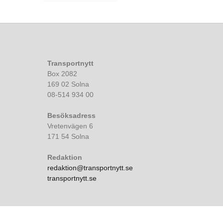
Transportnytt
Box 2082
169 02 Solna
08-514 934 00
Besöksadress
Vretenvägen 6
171 54 Solna
Redaktion
redaktion@transportnytt.se
transportnytt.se