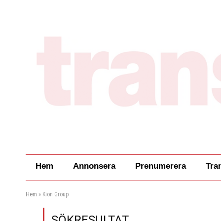
Hem
Annonsera
Prenumerera
Tra
Hem
»
Kion Group
SÖKRESULTAT