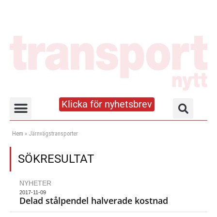
Klicka för nyhetsbrev
Truck- och lagerhandboken
Hem
»
Järnvägstransporter
SÖKRESULTAT
NYHETER
2017-11-09
Delad stålpendel halverade kostnad