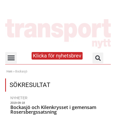
Klicka för nyhetsbrev
Truck- och lagerhandboken
Hem
»
Bockasjö
SÖKRESULTAT
NYHETER
2019-09-18
Bockasjö och Kilenkrysset i gemensam
Rosersbergssatsning