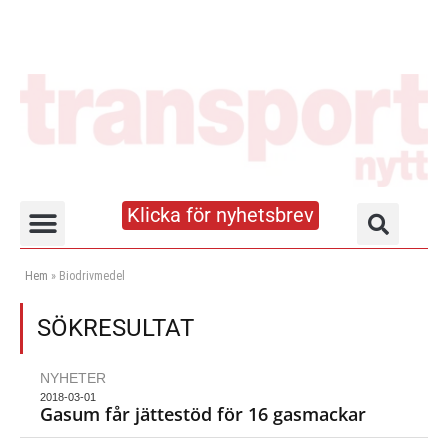
Klicka för nyhetsbrev
Truck- och lagerhandboken
Hem
»
Biodrivmedel
SÖKRESULTAT
NYHETER
2018-03-01
Gasum får jättestöd för 16 gasmackar