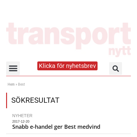
Klicka för nyhetsbrev
Truck- och lagerhandboken
Hem
»
Best
SÖKRESULTAT
NYHETER
2017-12-20
Snabb e-handel ger Best medvind